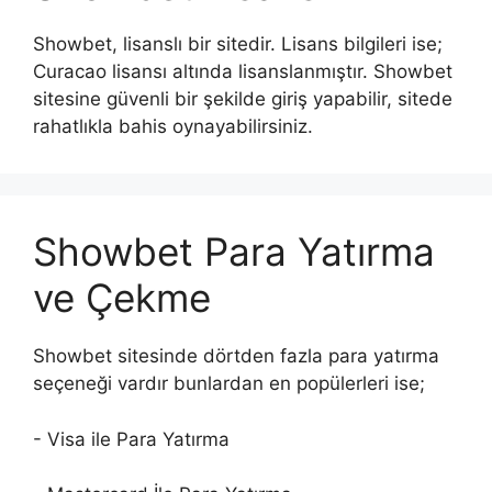
Showbet, lisanslı bir sitedir. Lisans bilgileri ise;
Curacao lisansı altında lisanslanmıştır. Showbet
sitesine güvenli bir şekilde giriş yapabilir, sitede
rahatlıkla bahis oynayabilirsiniz.
Showbet Para Yatırma
ve Çekme
Showbet sitesinde dörtden fazla para yatırma
seçeneği vardır bunlardan en popülerleri ise;
- Visa ile Para Yatırma