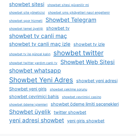
showbet sitesi
showbet sitesi güvenilir mi
showbet site yöneticisi
showbet sms şikâyetleri nasıl engellenir
Showbet Telegram
showbet spor hizmeti
showbet tv
showbet temel üyeliği
showbet tv canli maç
showbet tv canli maç izle
showbet tv izle
showbet twitter
showbet tv i̇le güncel kalın
Showbet Web Sitesi
showbet twitter yardım canlı tv
showbet whatsapp
Showbet Yeni Adres
showbet yeni adresi
Showbet yeni giriş
showbet çekilme sorunu
showbet çevrimiçi bahis
showbet çevrimiçi casino
showbet ödeme limiti seçenekleri
showbet ödeme i̇şlemleri
Showbet üyelik
twitter showbet
yeni adresi showbet
yeni giris showbet