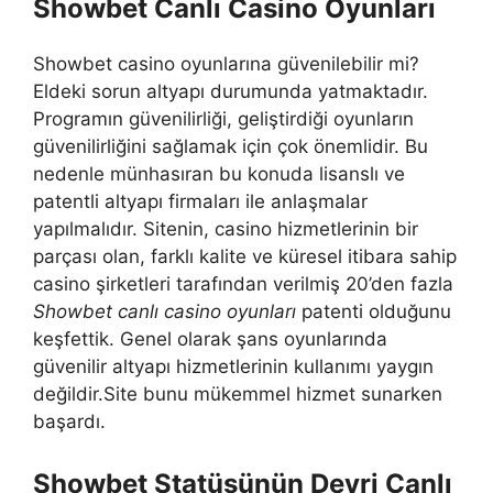
Showbet Canlı Casino Oyunları
Showbet casino oyunlarına güvenilebilir mi?
Eldeki sorun altyapı durumunda yatmaktadır.
Programın güvenilirliği, geliştirdiği oyunların
güvenilirliğini sağlamak için çok önemlidir. Bu
nedenle münhasıran bu konuda lisanslı ve
patentli altyapı firmaları ile anlaşmalar
yapılmalıdır. Sitenin, casino hizmetlerinin bir
parçası olan, farklı kalite ve küresel itibara sahip
casino şirketleri tarafından verilmiş 20’den fazla
Showbet canlı casino oyunları
patenti olduğunu
keşfettik. Genel olarak şans oyunlarında
güvenilir altyapı hizmetlerinin kullanımı yaygın
değildir.Site bunu mükemmel hizmet sunarken
başardı.
Showbet Statüsünün Devri Canlı