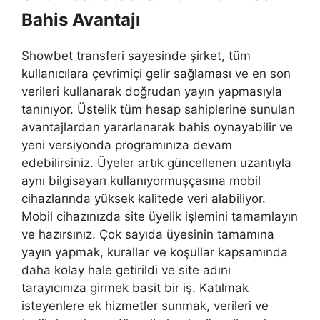
Bahis Avantajı
Showbet transferi sayesinde şirket, tüm
kullanıcılara çevrimiçi gelir sağlaması ve en son
verileri kullanarak doğrudan yayın yapmasıyla
tanınıyor. Üstelik tüm hesap sahiplerine sunulan
avantajlardan yararlanarak bahis oynayabilir ve
yeni versiyonda programınıza devam
edebilirsiniz. Üyeler artık güncellenen uzantıyla
aynı bilgisayarı kullanıyormuşçasına mobil
cihazlarında yüksek kalitede veri alabiliyor.
Mobil cihazınızda site üyelik işlemini tamamlayın
ve hazırsınız. Çok sayıda üyesinin tamamına
yayın yapmak, kurallar ve koşullar kapsamında
daha kolay hale getirildi ve site adını
tarayıcınıza girmek basit bir iş. Katılmak
isteyenlere ek hizmetler sunmak, verileri ve