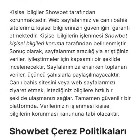
Kişisel bilgiler Showbet tarafından
korunmaktadır. Web sayfalarımız ve canlı bahis
sitelerimiz kişisel bilgilerinizin güvenliğini garanti
etmektedir. Kişisel bilgilerin işlenmesi
Showbet
kişisel bilgileri koruma
tarafından belirlenmiştir.
Sonuç olarak, sayfalarımız aracılığıyla eriştiğiniz
veriler, iyileştirmeler için kapsamlı bir şekilde
incelenecektir. Sayfalarımıza erişirken toplanan
veriler, üçüncü şahıslarla paylaşılmayacaktır.
Canlı bahis sitesini veya web sayfalarımızı
ziyaret etmek, istediğiniz bilgilere hızlı bir
şekilde ulaşmanızı sağlar. Tamamen güvenilir bir
platformda. Verilerinizin işlenmesi kişisel
bilgilerin korunması kanununa tabi olacaktır.
Showbet Çerez Politikaları