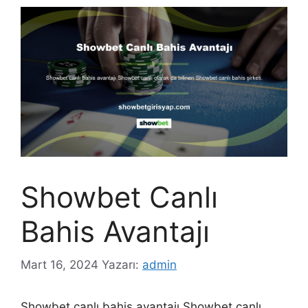
Showbet Canlı
Bahis Avantajı
Mart 16, 2024
Yazarı:
admin
Showbet canlı bahis avantajı Showbet canlı