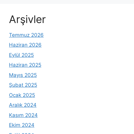
Arşivler
Temmuz 2026
Haziran 2026
Eylül 2025
Haziran 2025
Mayıs 2025
Şubat 2025
Ocak 2025
Aralık 2024
Kasım 2024
Ekim 2024