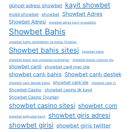
kayit showbet
güncel adresi showbet
Showbet Adres
mobil showbet
showbet
Showbet Adresi
showbet adres kayıt prosedürü
Showbet Bahis
showbet bahis seçenekleri ve bonus fırsatları
Showbet bahis sitesi
showbet bahsi
showbet black jack oyununun avantajları
showbet bonus sunuyor mu
showbet canli
showbet canli maç izle
showbet canlı bahis
Showbet canlı destek
showbet canlı i̇zle
showbet canlı destek bahsi
showbet canlı tv
Showbet Casino
showbet casino i̇lk kayıt
Showbet Casino Oyunları
showbet casino sitesi
showbet com
showbet giris adresi
showbet doğrudan kayıt
showbet girisi
showbet giris twitter