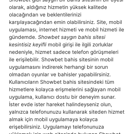
olarak, aldığınız hizmetin yüksek kalitede
olacağından ve beklentilerinizi
karşılayacağından emin olabilirsiniz. Site, mobil
uygulaması, internet hizmeti ve mobil hizmeti ile
gündemde.
Showbet saygın bahis sitesi
kesintisiz keyifli
mobil girişi ile ilgili zorluklar
nedeniyle, hizmet sadece telefon görüşmeleri
ile erişilebilir. Showbet bahis sitesinin mobil
uygulamasını indirerek herhangi bir sorun
olmadan oyunlar ve bahisler yapabilirsiniz.
Kullanıcıların Showbet bahis sitesindeki tüm
hizmetlere kolayca erişmelerini sağlayan mobil
uygulama, kullanıcı dostu bir deneyim sunar.
İster evde ister hareket halindeyseniz olun,
yalnızca telefonunuzu kullanarak siteden hizmet
almak için mobil uygulamaya kolayca
erişebilirsiniz. Uygulamayı telefonunuza