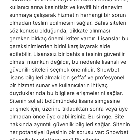
kullanıcılarına kesintisiz ve keyifli bir deneyim
sunmaya çalışarak hizmetin herhangi bir sorun
olmadan teslim edilmesini sağlar. Bahis siteleri
söz konusu olduğunda, dikkate alınması
gereken birkaç önemli kriter vardır. Lisanslar bu
gereksinimlerden birini karşılayarak elde
edilebilir. Lisanssız bir bahis sitesinin güvenilir
olması mümkün değildir, bu nedenle lisanslı ve
güvenilir siteleri seçmek önemlidir. Showbet
lisans bilgileri almak için şeffaf ve profesyonel
bir hizmet sunar ve kullanıcıların ihtiyaç
duyduklarında bu bilgilere erişmelerini sağlar.
Sitenin sol alt bölümündeki lisans simgesine
erişmek için, üzerine tıkladıktan sonra veya üye
olmadan önce üye olabilirsiniz. Bu simge, Site
hakkında ayrıntılı güvenlik bilgileri sağlar. Sitenin
her potansiyel üyesinin bir sorusu var: Showbet