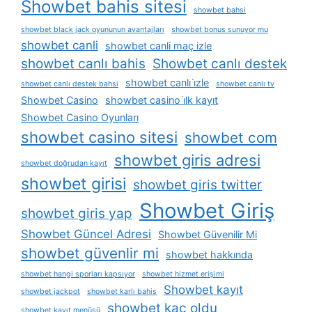
Showbet bahis sitesi
showbet bahsi
showbet black jack oyununun avantajları
showbet bonus sunuyor mu
showbet canli
showbet canli maç izle
showbet canlı bahis
Showbet canlı destek
showbet canlı i̇zle
showbet canlı destek bahsi
showbet canlı tv
Showbet Casino
showbet casino i̇lk kayıt
Showbet Casino Oyunları
showbet casino sitesi
showbet com
showbet giris adresi
showbet doğrudan kayıt
showbet girisi
showbet giris twitter
Showbet Giriş
showbet giris yap
Showbet Güncel Adresi
Showbet Güvenilir Mi
showbet güvenlir mi
showbet hakkında
showbet hangi sporları kapsıyor
showbet hizmet erişimi
Showbet kayıt
showbet jackpot
showbet karlı bahis
showbet kaç oldu
showbet kayıt menüsü