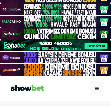
İçeriğe
atla
Menü