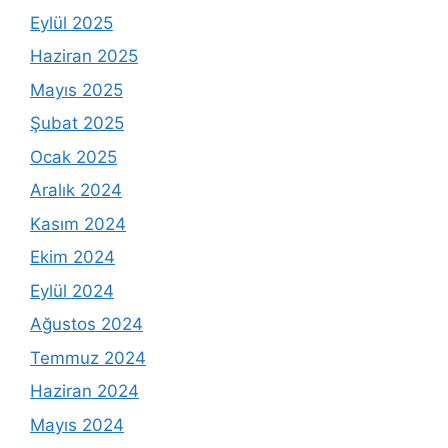
Eylül 2025
Haziran 2025
Mayıs 2025
Şubat 2025
Ocak 2025
Aralık 2024
Kasım 2024
Ekim 2024
Eylül 2024
Ağustos 2024
Temmuz 2024
Haziran 2024
Mayıs 2024