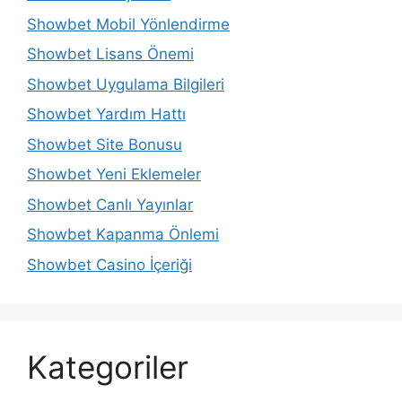
Showbet Mobil Yönlendirme
Showbet Lisans Önemi
Showbet Uygulama Bilgileri
Showbet Yardım Hattı
Showbet Site Bonusu
Showbet Yeni Eklemeler
Showbet Canlı Yayınlar
Showbet Kapanma Önlemi
Showbet Casino İçeriği
Kategoriler