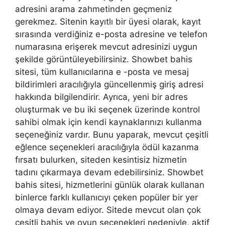
adresini arama zahmetinden geçmeniz
gerekmez. Sitenin kayıtlı bir üyesi olarak, kayıt
sırasında verdiğiniz e-posta adresine ve telefon
numarasına erişerek mevcut adresinizi uygun
şekilde görüntüleyebilirsiniz. Showbet bahis
sitesi, tüm kullanıcılarına e -posta ve mesaj
bildirimleri aracılığıyla güncellenmiş giriş adresi
hakkında bilgilendirir. Ayrıca, yeni bir adres
oluşturmak ve bu iki seçenek üzerinde kontrol
sahibi olmak için kendi kaynaklarınızı kullanma
seçeneğiniz vardır. Bunu yaparak, mevcut çeşitli
eğlence seçenekleri aracılığıyla ödül kazanma
fırsatı bulurken, siteden kesintisiz hizmetin
tadını çıkarmaya devam edebilirsiniz. Showbet
bahis sitesi, hizmetlerini günlük olarak kullanan
binlerce farklı kullanıcıyı çeken popüler bir yer
olmaya devam ediyor. Sitede mevcut olan çok
çeşitli bahis ve oyun seçenekleri nedeniyle, aktif