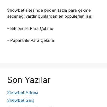
Showbet sitesinde birden fazla para çekme
seçeneği vardır bunlardan en popülerleri ise;
- Bitcoin ile Para Çekme
- Papara ile Para Çekme
Son Yazılar
Showbet Adresi
Showbet Giriş