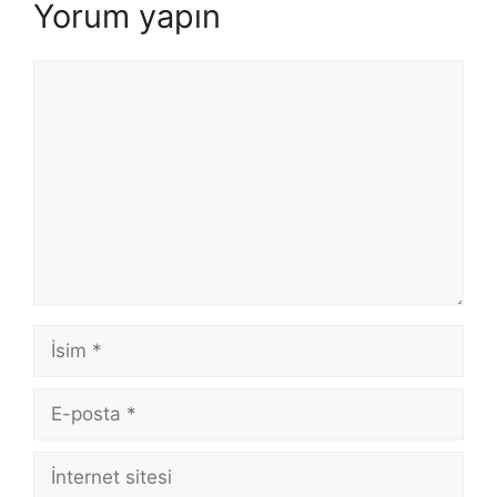
Yorum yapın
Yorum
İsim
E-
posta
İnternet
sitesi