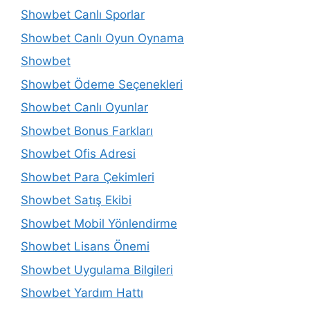
Showbet Canlı Sporlar
Showbet Canlı Oyun Oynama
Showbet
Showbet Ödeme Seçenekleri
Showbet Canlı Oyunlar
Showbet Bonus Farkları
Showbet Ofis Adresi
Showbet Para Çekimleri
Showbet Satış Ekibi
Showbet Mobil Yönlendirme
Showbet Lisans Önemi
Showbet Uygulama Bilgileri
Showbet Yardım Hattı