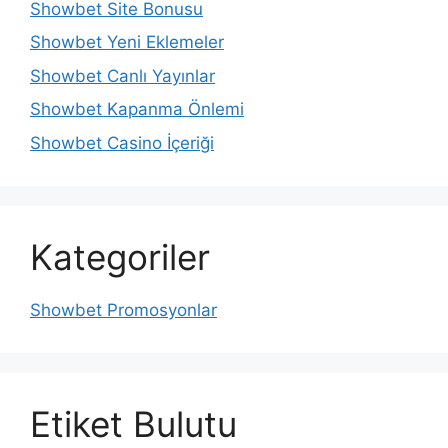
Showbet Site Bonusu
Showbet Yeni Eklemeler
Showbet Canlı Yayınlar
Showbet Kapanma Önlemi
Showbet Casino İçeriği
Kategoriler
Showbet Promosyonlar
Etiket Bulutu