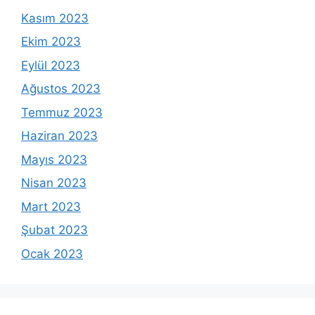
Kasım 2023
Ekim 2023
Eylül 2023
Ağustos 2023
Temmuz 2023
Haziran 2023
Mayıs 2023
Nisan 2023
Mart 2023
Şubat 2023
Ocak 2023