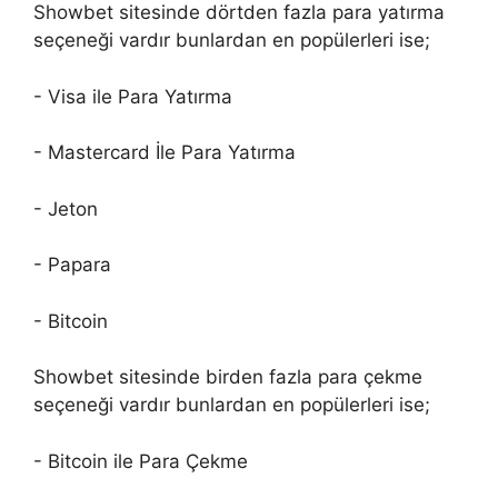
Showbet sitesinde dörtden fazla para yatırma
seçeneği vardır bunlardan en popülerleri ise;
- Visa ile Para Yatırma
- Mastercard İle Para Yatırma
- Jeton
- Papara
- Bitcoin
Showbet sitesinde birden fazla para çekme
seçeneği vardır bunlardan en popülerleri ise;
- Bitcoin ile Para Çekme