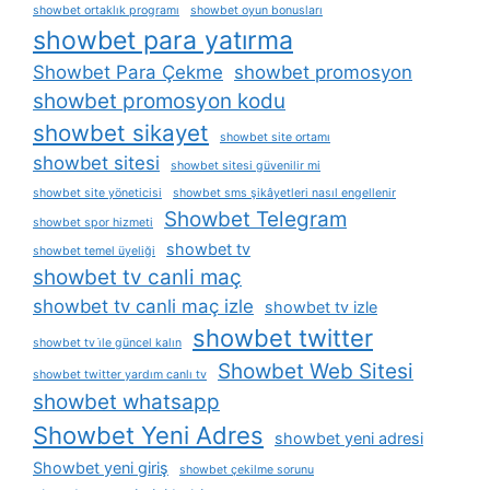
showbet ortaklık programı
showbet oyun bonusları
showbet para yatırma
Showbet Para Çekme
showbet promosyon
showbet promosyon kodu
showbet sikayet
showbet site ortamı
showbet sitesi
showbet sitesi güvenilir mi
showbet site yöneticisi
showbet sms şikâyetleri nasıl engellenir
Showbet Telegram
showbet spor hizmeti
showbet tv
showbet temel üyeliği
showbet tv canli maç
showbet tv canli maç izle
showbet tv izle
showbet twitter
showbet tv i̇le güncel kalın
Showbet Web Sitesi
showbet twitter yardım canlı tv
showbet whatsapp
Showbet Yeni Adres
showbet yeni adresi
Showbet yeni giriş
showbet çekilme sorunu