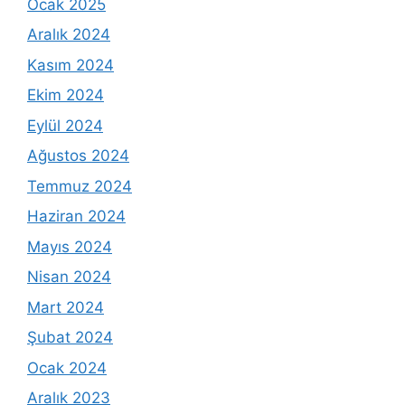
Ocak 2025
Aralık 2024
Kasım 2024
Ekim 2024
Eylül 2024
Ağustos 2024
Temmuz 2024
Haziran 2024
Mayıs 2024
Nisan 2024
Mart 2024
Şubat 2024
Ocak 2024
Aralık 2023