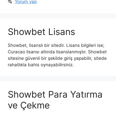
Yorum yap
Showbet Lisans
Showbet, lisanslı bir sitedir. Lisans bilgileri ise;
Curacao lisansı altında lisanslanmıştır. Showbet
sitesine güvenli bir şekilde giriş yapabilir, sitede
rahatlıkla bahis oynayabilirsiniz.
Showbet Para Yatırma
ve Çekme