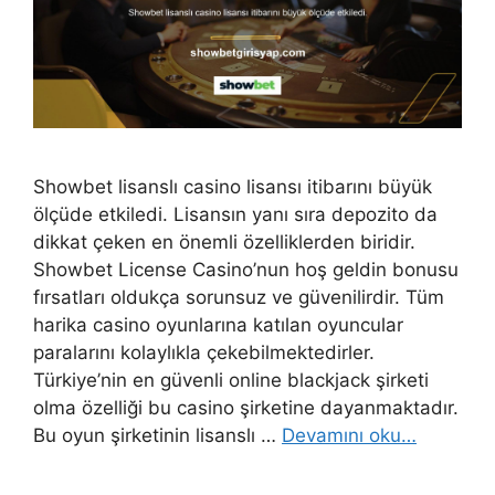
Showbet lisanslı casino lisansı itibarını büyük
ölçüde etkiledi. Lisansın yanı sıra depozito da
dikkat çeken en önemli özelliklerden biridir.
Showbet License Casino’nun hoş geldin bonusu
fırsatları oldukça sorunsuz ve güvenilirdir. Tüm
harika casino oyunlarına katılan oyuncular
paralarını kolaylıkla çekebilmektedirler.
Türkiye’nin en güvenli online blackjack şirketi
olma özelliği bu casino şirketine dayanmaktadır.
Bu oyun şirketinin lisanslı …
Devamını oku…