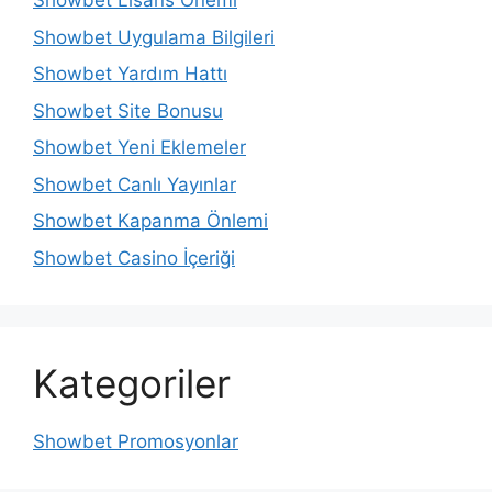
Showbet Lisans Önemi
Showbet Uygulama Bilgileri
Showbet Yardım Hattı
Showbet Site Bonusu
Showbet Yeni Eklemeler
Showbet Canlı Yayınlar
Showbet Kapanma Önlemi
Showbet Casino İçeriği
Kategoriler
Showbet Promosyonlar