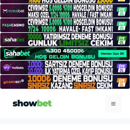
İçeriğe
atla
Menü