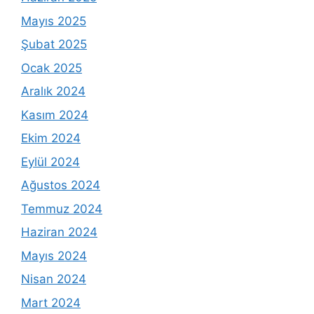
Mayıs 2025
Şubat 2025
Ocak 2025
Aralık 2024
Kasım 2024
Ekim 2024
Eylül 2024
Ağustos 2024
Temmuz 2024
Haziran 2024
Mayıs 2024
Nisan 2024
Mart 2024