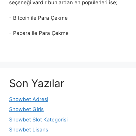
seçeneği vardır bunlardan en popülerleri ise;
- Bitcoin ile Para Çekme
- Papara ile Para Çekme
Son Yazılar
Showbet Adresi
Showbet Giriş
Showbet Slot Kategorisi
Showbet Lisans