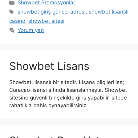
Kategoriler
Showbet Promosyonlar
Etiketler
showbet giriş güncel adresi
,
showbet lisanslı
casino
,
showbet sitesi
Yorum yap
Showbet Lisans
Showbet, lisanslı bir sitedir. Lisans bilgileri ise;
Curacao lisansı altında lisanslanmıştır. Showbet
sitesine güvenli bir şekilde giriş yapabilir, sitede
rahatlıkla bahis oynayabilirsiniz.