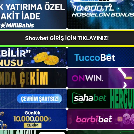
Showbet GİRİŞ İÇİN TIKLAYINIZ!