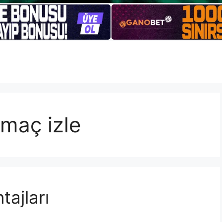
 maç izle
ajları