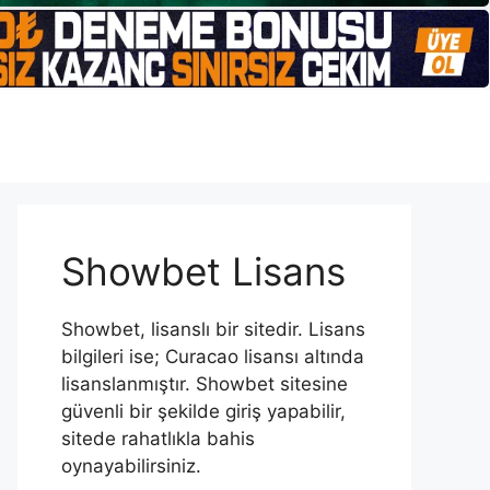
Showbet Lisans
Showbet, lisanslı bir sitedir. Lisans
bilgileri ise; Curacao lisansı altında
lisanslanmıştır. Showbet sitesine
güvenli bir şekilde giriş yapabilir,
sitede rahatlıkla bahis
oynayabilirsiniz.