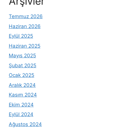
Arşivler
Temmuz 2026
Haziran 2026
Eylül 2025
Haziran 2025
Mayıs 2025
Şubat 2025
Ocak 2025
Aralık 2024
Kasım 2024
Ekim 2024
Eylül 2024
Ağustos 2024