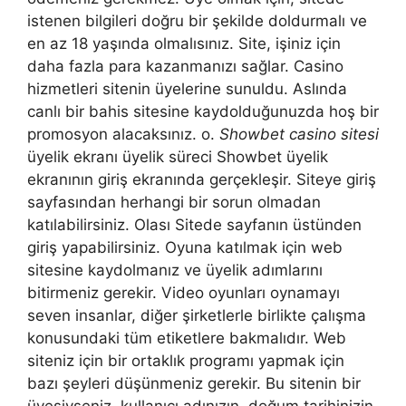
istenen bilgileri doğru bir şekilde doldurmalı ve
en az 18 yaşında olmalısınız. Site, işiniz için
daha fazla para kazanmanızı sağlar. Casino
hizmetleri sitenin üyelerine sunuldu. Aslında
canlı bir bahis sitesine kaydolduğunuzda hoş bir
promosyon alacaksınız. o.
Showbet casino sitesi
üyelik ekranı üyelik süreci Showbet üyelik
ekranının giriş ekranında gerçekleşir. Siteye giriş
sayfasından herhangi bir sorun olmadan
katılabilirsiniz. Olası Sitede sayfanın üstünden
giriş yapabilirsiniz. Oyuna katılmak için web
sitesine kaydolmanız ve üyelik adımlarını
bitirmeniz gerekir. Video oyunları oynamayı
seven insanlar, diğer şirketlerle birlikte çalışma
konusundaki tüm etiketlere bakmalıdır. Web
siteniz için bir ortaklık programı yapmak için
bazı şeyleri düşünmeniz gerekir. Bu sitenin bir
üyesiyseniz, kullanıcı adınızın, doğum tarihinizin,