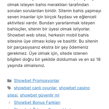
olmak isteyen bahis meraklıları tarafından
sorulan sorulardan biridir. Sitenin bahis yapmayı
seven insanlar için birçok faydası ve eğlenceli
aktivitesi vardır. Bundan yararlanmak isteyen
bahisçiler, sitenin bir üyesi olmak istiyorlar.
Showbet web sitesi, herkesin mobil bahis
sitesine üye olması kolay ve basittir. Bu sitenin
bir parçasıysanız ekstra bir şey ödemeniz
gerekmez. Üye olmak için, sitede istenen
bilgileri doğru bir şekilde doldurmalı ve en az 18
yaşında olmalısınız.
Kategoriler
Showbet Promosyonlar
Etiketler
showbet canlı oyunlar
,
showbet casino
sitesi
,
showbet güvenlir mi
Showbet Bonus Farkları