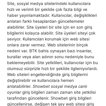
Site, sosyal medya sitelerindeki kullanıcılara
hızlı ve verimli bir şekilde çok fazla bilgi ve
haber yayınlamaktadır. Kullanıcılar, değişiklikleri
anlatan farklı hesaplardan güncellemeler
alabilirler. Site üyeleri bir site için en son giriş
bilgilerini kolayca alabilir. Site üyeleri siteyi çok
seviyor. Kullanıcıları korumak için web sitesi
onlara zarar vermez. Web sitelerinin birçok
nedeni var. BTK bahis oynayan bazı insanlar,
kurallar veya alan adının sonu nedeniyle bunu
beklemeyebilir. Site yetkilileri, kullanıcılar için bu
olumsuz sürprizle hızlı bir şekilde ilgileniyorlardı.
Web siteleri engellendiğinde giriş bilgilerini
değiştirebilir ve kullanıcılara hemen
anlatabilirler.
Showbet sosyal medya canlı
oyunlar
giriş bilgileri zaman zaman site yetkilisi
tarafından güncellenir. Showbet giriş bilgileri
güncellenirse, değişen tek şey web sitesi giriş