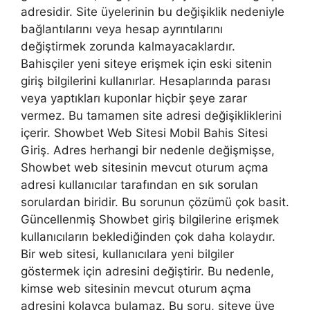
adresidir. Site üyelerinin bu değişiklik nedeniyle
bağlantılarını veya hesap ayrıntılarını
değiştirmek zorunda kalmayacaklardır.
Bahisçiler yeni siteye erişmek için eski sitenin
giriş bilgilerini kullanırlar. Hesaplarında parası
veya yaptıkları kuponlar hiçbir şeye zarar
vermez. Bu tamamen site adresi değişikliklerini
içerir. Showbet Web Sitesi Mobil Bahis Sitesi
Giriş. Adres herhangi bir nedenle değişmişse,
Showbet web sitesinin mevcut oturum açma
adresi kullanıcılar tarafından en sık sorulan
sorulardan biridir. Bu sorunun çözümü çok basit.
Güncellenmiş Showbet giriş bilgilerine erişmek
kullanıcıların beklediğinden çok daha kolaydır.
Bir web sitesi, kullanıcılara yeni bilgiler
göstermek için adresini değiştirir. Bu nedenle,
kimse web sitesinin mevcut oturum açma
adresini kolayca bulamaz. Bu soru, siteye üye