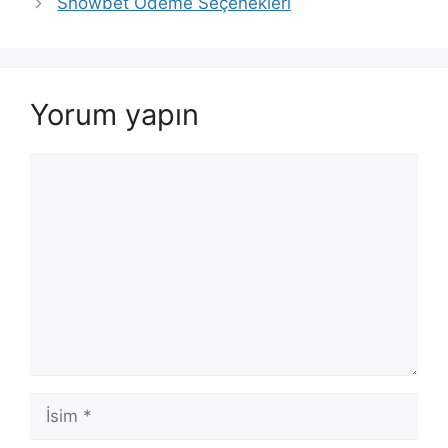
Showbet Ödeme Seçenekleri
Yorum yapın
Yorum
İsim