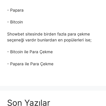
- Papara
- Bitcoin
Showbet sitesinde birden fazla para çekme
seçeneği vardır bunlardan en popülerleri ise;
- Bitcoin ile Para Çekme
- Papara ile Para Çekme
Son Yazılar