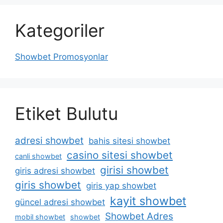
Kategoriler
Showbet Promosyonlar
Etiket Bulutu
adresi showbet
bahis sitesi showbet
casino sitesi showbet
canli showbet
girisi showbet
giris adresi showbet
giris showbet
giris yap showbet
kayit showbet
güncel adresi showbet
Showbet Adres
mobil showbet
showbet