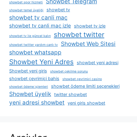
Showbet Telegram
showbet spor hizmeti
showbet tv
showbet temel üyeliği
showbet tv canli maç
showbet tv canli maç izle
showbet tv izle
showbet twitter
showbet tv i̇le güncel kalın
Showbet Web Sitesi
showbet twitter yardım canlı tv
showbet whatsapp
Showbet Yeni Adres
showbet yeni adresi
Showbet yeni giriş
showbet çekilme sorunu
showbet çevrimiçi bahis
showbet çevrimiçi casino
showbet ödeme limiti seçenekleri
showbet ödeme i̇şlemleri
Showbet üyelik
twitter showbet
yeni adresi showbet
yeni giris showbet