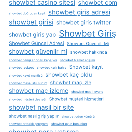
showbet casino sitesi
showbet com
showbet giris adresi
showbet doğrudan kayıt
showbet girisi
showbet giris twitter
Showbet Giriş
showbet giris yap
Showbet Güncel Adresi
Showbet Güvenilir Mi
showbet güvenlir mi
showbet hakkında
showbet hangi sporları kapsıyor
showbet hizmet erişimi
Showbet kayıt
showbet jackpot
showbet karlı bahis
showbet kaç oldu
showbet kayıt menüsü
showbet maç izle
showbet masaüstü sürüm
showbet maç izleme
showbet mobil oyunu
Showbet müşteri hizmetleri
showbet müşteri desteği
showbet nasil bir site
showbet nasıl giriş yapılır
showbet odun kömürü
showbet ortaklık programı
showbet oyun bonusları