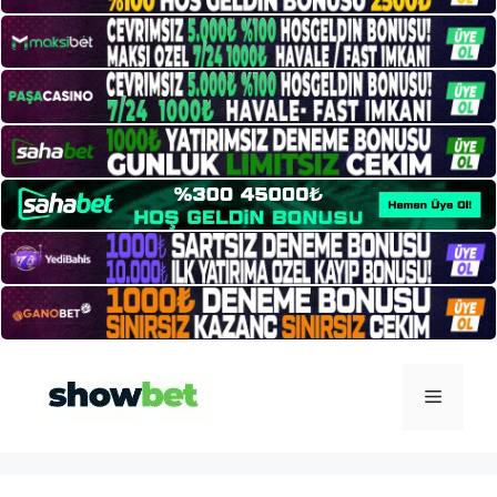
İçeriğe
atla
Menü