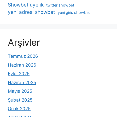
Showbet üyelik
twitter showbet
yeni adresi showbet
yeni giris showbet
Arşivler
Temmuz 2026
Haziran 2026
Eylül 2025
Haziran 2025
Mayıs 2025
Şubat 2025
Ocak 2025