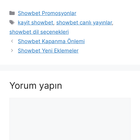
Kategoriler
Showbet Promosyonlar
Etiketler
kayit showbet
,
showbet canlı yayınlar
,
showbet dil seçenekleri
Showbet Kapanma Önlemi
Showbet Yeni Eklemeler
Yorum yapın
Yorum