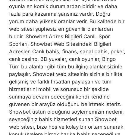
oyunla en komik durumlardan biridir ve daha
fazla para kazanma şansınız vardır. Doğru
yorum daha yüksek oranlar verir. Bu kalitede bir
web sitesi şüphesiz en güvenilir olanlardan
biridir. Showbet Adres Bilgileri Canlı. Spor
Sporları, Showbet Web Sitesindeki Bilgileri
Adresler. Canlı bahis, finans, sanal bahis, poker,
canlı casino, 3D yuvalar, canlı oyunlar, Bingo
Tüm bu alanlar gibi tüm bu ilginç alanlar sizinle
paylaşılır. Showbet web sitesinin sizinle birlikte
gelişmiş ve farklı fırsatları paylaşan ve tüm
hizmetlerini mobil ve sorunsuz bir şekilde
sunmaya devam edeceğini kendi kendine
güvenen bir arayüz olduğunu belirtmek isteriz.
Showbet üstün olduğunu söylememizin nedeni,
seveceğiniz bahis hizmetleri sunan Showbet
web sitesi, bize hoş ve kolay bir ortam sunarak
konuk üyelere birçok harika bahis seçeneği ve