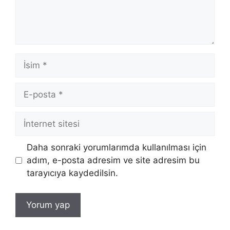
İsim
E-
posta
İnternet
sitesi
Daha sonraki yorumlarımda kullanılması için
adım, e-posta adresim ve site adresim bu
tarayıcıya kaydedilsin.