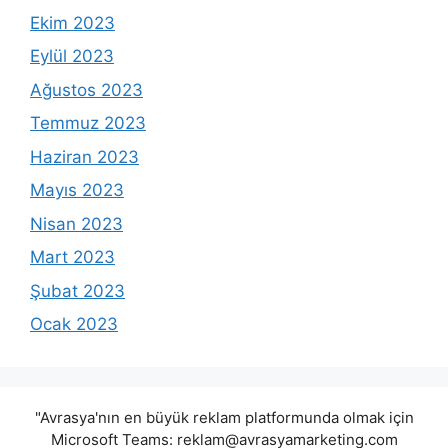
Ekim 2023
Eylül 2023
Ağustos 2023
Temmuz 2023
Haziran 2023
Mayıs 2023
Nisan 2023
Mart 2023
Şubat 2023
Ocak 2023
"Avrasya'nın en büyük reklam platformunda olmak için
Microsoft Teams:
reklam@avrasyamarketing.com