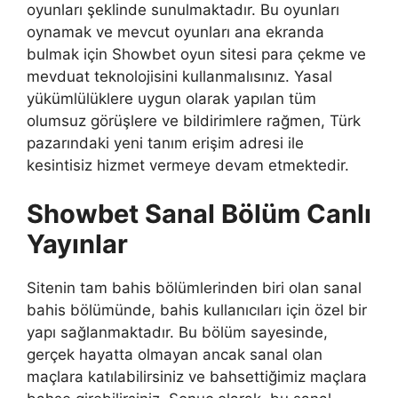
oyunları şeklinde sunulmaktadır. Bu oyunları
oynamak ve mevcut oyunları ana ekranda
bulmak için Showbet oyun sitesi para çekme ve
mevduat teknolojisini kullanmalısınız. Yasal
yükümlülüklere uygun olarak yapılan tüm
olumsuz görüşlere ve bildirimlere rağmen, Türk
pazarındaki yeni tanım erişim adresi ile
kesintisiz hizmet vermeye devam etmektedir.
Showbet Sanal Bölüm Canlı
Yayınlar
Sitenin tam bahis bölümlerinden biri olan sanal
bahis bölümünde, bahis kullanıcıları için özel bir
yapı sağlanmaktadır. Bu bölüm sayesinde,
gerçek hayatta olmayan ancak sanal olan
maçlara katılabilirsiniz ve bahsettiğimiz maçlara