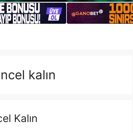
üncel kalın
el Kalın