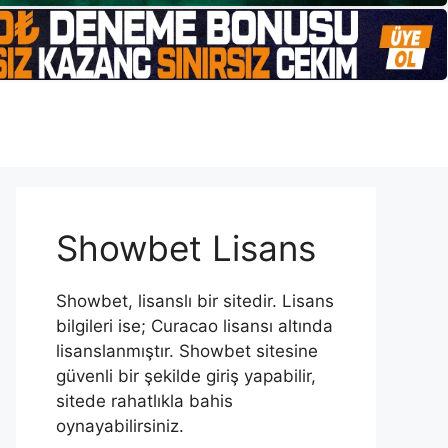
Showbet Lisans
Showbet, lisanslı bir sitedir. Lisans
bilgileri ise; Curacao lisansı altında
lisanslanmıştır. Showbet sitesine
güvenli bir şekilde giriş yapabilir,
sitede rahatlıkla bahis
oynayabilirsiniz.