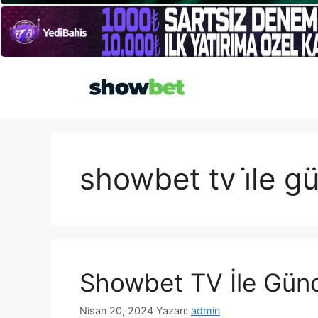
İçeriğe
atla
showbet tv i̇le g
Showbet TV İle Günc
Nisan 20, 2024
Yazarı:
admin