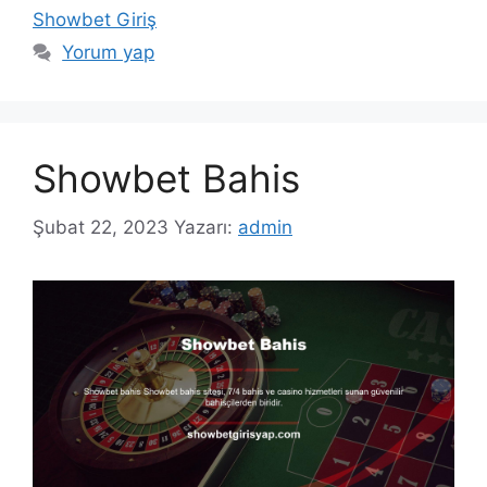
Showbet Giriş
Yorum yap
Showbet Bahis
Şubat 22, 2023
Yazarı:
admin