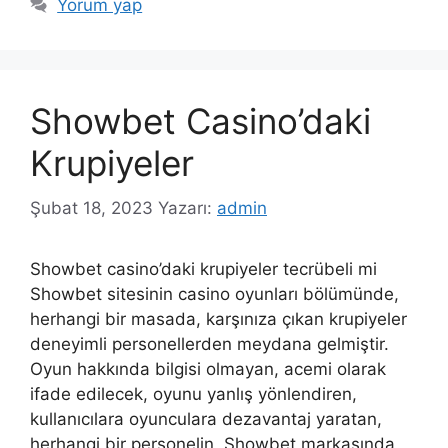
Yorum yap
Showbet Casino’daki
Krupiyeler
Şubat 18, 2023
Yazarı:
admin
Showbet casino’daki krupiyeler tecrübeli mi
Showbet sitesinin casino oyunları bölümünde,
herhangi bir masada, karşınıza çıkan krupiyeler
deneyimli personellerden meydana gelmiştir.
Oyun hakkında bilgisi olmayan, acemi olarak
ifade edilecek, oyunu yanlış yönlendiren,
kullanıcılara oyunculara dezavantaj yaratan,
herhangi bir personelin, Showbet markasında,