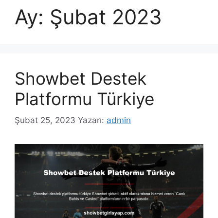
Ay:
Şubat 2023
Showbet Destek
Platformu Türkiye
Şubat 25, 2023
Yazarı:
admin