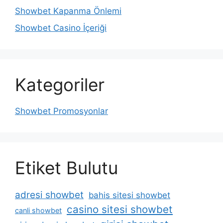
Showbet Kapanma Önlemi
Showbet Casino İçeriği
Kategoriler
Showbet Promosyonlar
Etiket Bulutu
adresi showbet
bahis sitesi showbet
casino sitesi showbet
canli showbet