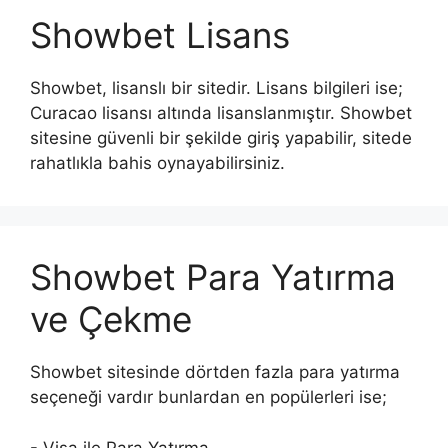
Showbet Lisans
Showbet, lisanslı bir sitedir. Lisans bilgileri ise;
Curacao lisansı altında lisanslanmıştır. Showbet
sitesine güvenli bir şekilde giriş yapabilir, sitede
rahatlıkla bahis oynayabilirsiniz.
Showbet Para Yatırma
ve Çekme
Showbet sitesinde dörtden fazla para yatırma
seçeneği vardır bunlardan en popülerleri ise;
- Visa ile Para Yatırma