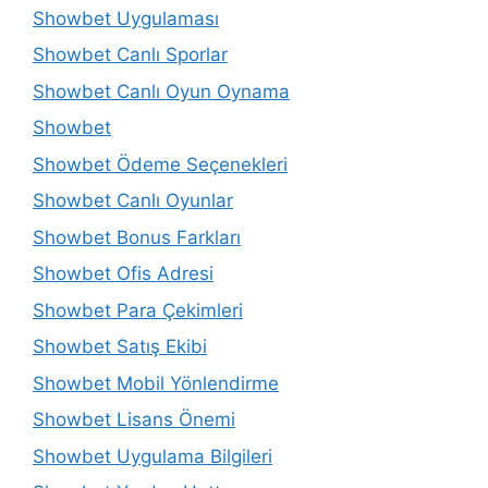
Showbet Uygulaması
Showbet Canlı Sporlar
Showbet Canlı Oyun Oynama
Showbet
Showbet Ödeme Seçenekleri
Showbet Canlı Oyunlar
Showbet Bonus Farkları
Showbet Ofis Adresi
Showbet Para Çekimleri
Showbet Satış Ekibi
Showbet Mobil Yönlendirme
Showbet Lisans Önemi
Showbet Uygulama Bilgileri