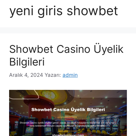
yeni giris showbet
Showbet Casino Üyelik
Bilgileri
Aralık 4, 2024
Yazarı:
admin