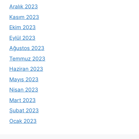
Aralık 2023
Kasım 2023
Ekim 2023
Eylül 2023
Ağustos 2023
Temmuz 2023
Haziran 2023
Mayıs 2023
Nisan 2023
Mart 2023
Şubat 2023
Ocak 2023