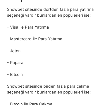
Showbet sitesinde dörtden fazla para yatırma
seçeneği vardır bunlardan en popülerleri ise;
- Visa ile Para Yatırma
- Mastercard İle Para Yatırma
- Jeton
- Papara
- Bitcoin
Showbet sitesinde birden fazla para çekme
seçeneği vardır bunlardan en popülerleri ise;
- Bitcoin ile Para Çekme