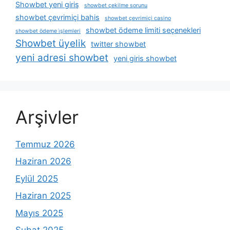
Showbet yeni giriş
showbet çekilme sorunu
showbet çevrimiçi bahis
showbet çevrimiçi casino
showbet ödeme limiti seçenekleri
showbet ödeme i̇şlemleri
Showbet üyelik
twitter showbet
yeni adresi showbet
yeni giris showbet
Arşivler
Temmuz 2026
Haziran 2026
Eylül 2025
Haziran 2025
Mayıs 2025