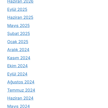
Haziran 2026
Eylül 2025
Haziran 2025
Mayıs 2025
Şubat 2025
Ocak 2025
Aralık 2024
Kasım 2024
Ekim 2024
Eylül 2024
Ağustos 2024
Temmuz 2024
Haziran 2024
Mayıs 2024