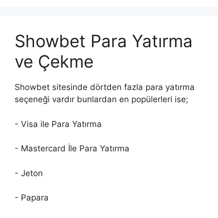
Showbet Para Yatırma
ve Çekme
Showbet sitesinde dörtden fazla para yatırma
seçeneği vardır bunlardan en popülerleri ise;
- Visa ile Para Yatırma
- Mastercard İle Para Yatırma
- Jeton
- Papara