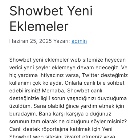
Showbet Yeni
Eklemeler
Haziran 25, 2025
Yazarı:
admin
Showbet yeni eklemeler web sitemize heyecan
verici yeni şeyler eklemeye devam edeceğiz. Ve
hiç yardıma ihtiyacınız varsa, Twitter desteğimiz
kullanımı çok kolaydır. Onlarla canlı bile sohbet
edebilirsiniz! Merhaba, Showbet canlı
desteğinizle ilgili sorun yaşadığınızı duyduğuma
üzüldüm. Sana olabildiğince yardım etmek için
buradayım. Bana karşı karşıya olduğunuz
sorunun tam olarak ne olduğunu söyler misiniz?
Canlı destek röportajına katılmak için Yeni
Showbet web sitesini ziyaret etmeniz veya