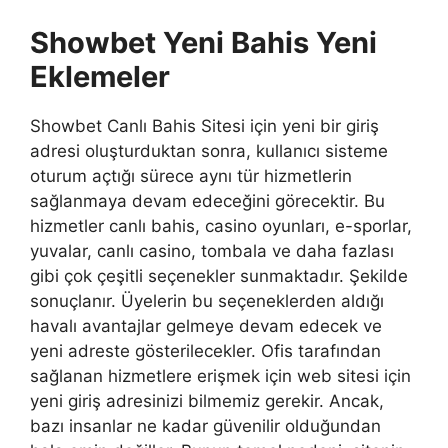
Showbet Yeni Bahis Yeni
Eklemeler
Showbet Canlı Bahis Sitesi için yeni bir giriş
adresi oluşturduktan sonra, kullanıcı sisteme
oturum açtığı sürece aynı tür hizmetlerin
sağlanmaya devam edeceğini görecektir. Bu
hizmetler canlı bahis, casino oyunları, e-sporlar,
yuvalar, canlı casino, tombala ve daha fazlası
gibi çok çeşitli seçenekler sunmaktadır. Şekilde
sonuçlanır. Üyelerin bu seçeneklerden aldığı
havalı avantajlar gelmeye devam edecek ve
yeni adreste gösterilecekler. Ofis tarafından
sağlanan hizmetlere erişmek için web sitesi için
yeni giriş adresinizi bilmemiz gerekir. Ancak,
bazı insanlar ne kadar güvenilir olduğundan