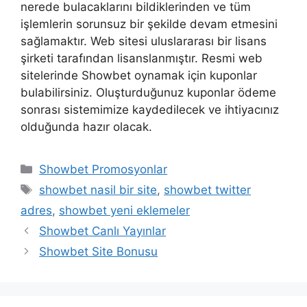
nerede bulacaklarını bildiklerinden ve tüm
işlemlerin sorunsuz bir şekilde devam etmesini
sağlamaktır. Web sitesi uluslararası bir lisans
şirketi tarafından lisanslanmıştır. Resmi web
sitelerinde Showbet oynamak için kuponlar
bulabilirsiniz. Oluşturduğunuz kuponlar ödeme
sonrası sistemimize kaydedilecek ve ihtiyacınız
olduğunda hazır olacak.
Kategoriler
Showbet Promosyonlar
Etiketler
showbet nasil bir site
,
showbet twitter
adres
,
showbet yeni eklemeler
Showbet Canlı Yayınlar
Showbet Site Bonusu