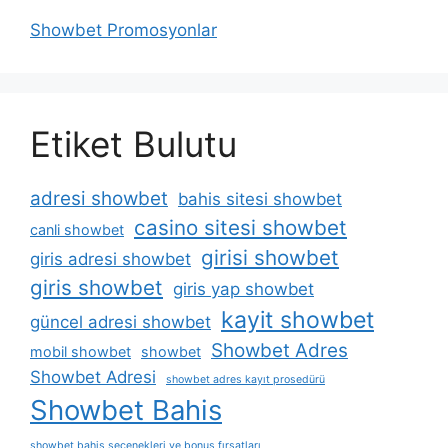
Showbet Promosyonlar
Etiket Bulutu
adresi showbet
bahis sitesi showbet
casino sitesi showbet
canli showbet
girisi showbet
giris adresi showbet
giris showbet
giris yap showbet
kayit showbet
güncel adresi showbet
Showbet Adres
mobil showbet
showbet
Showbet Adresi
showbet adres kayıt prosedürü
Showbet Bahis
showbet bahis seçenekleri ve bonus fırsatları