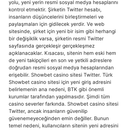
yolu, yeni yerin resmi sosyal medya hesaplarını
kontrol etmektir. Şirketin Twitter hesabı,
insanların düşüncelerini birleştirmeleri ve
paylaşmaları için gidilecek yerdir. Ve web
sitesinde, şirket için yeni bir isim gibi herhangi
bir değişiklik varsa, şirketin resmi Twitter
sayfasında gerçekleşir gerçekleşmez
açıklanacaklar. Kısacası, sitenin hem eski hem
de yeni takipçileri en son ve yetkili adreslere
doğrudan resmi sosyal medya hesaplarından
erişebilir. Showbet casino sitesi Twitter. Türk
Showbet casino sitesi için yeni giriş adresini
belirlemenin ana nedeni, BTK gibi önemli
kurumlar tarafından yapılmasıdır. Şimdi tüm
casino severler farkında. Showbet casino sitesi
Twitter, ancak insanların güvenilip
güvenemeyeceğinden emin değiller. Bunun
temel nedeni, kullanıcıların sitenin yeni adresini