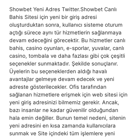
Showbet Yeni Adres Twitter.Showbet Canlı
Bahis Sitesi için yeni bir giriş adresi
oluşturduktan sonra, kullanıcı sisteme oturum
açtığı sürece aynı tür hizmetlerin sağlanmaya
devam edeceğini görecektir. Bu hizmetler canlı
bahis, casino oyunları, e-sporlar, yuvalar, canlı
casino, tombala ve daha fazlası gibi çok çeşitli
seçenekler sunmaktadır. Şekilde sonuçlanır.
Üyelerin bu seçeneklerden aldığı havalı
avantajlar gelmeye devam edecek ve yeni
adreste gösterilecekler. Ofis tarafından
sağlanan hizmetlere erişmek için web sitesi için
yeni giriş adresinizi bilmemiz gerekir. Ancak,
bazı insanlar ne kadar güvenilir olduğundan
hala emin değiller. Bunun temel nedeni, sitenin
yeni adresini en kısa zamanda kullanıcılara
sunmak ve Site içindeki tüm işlemlere yeni