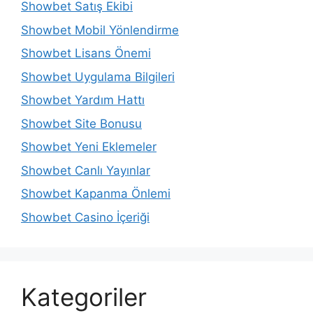
Showbet Satış Ekibi
Showbet Mobil Yönlendirme
Showbet Lisans Önemi
Showbet Uygulama Bilgileri
Showbet Yardım Hattı
Showbet Site Bonusu
Showbet Yeni Eklemeler
Showbet Canlı Yayınlar
Showbet Kapanma Önlemi
Showbet Casino İçeriği
Kategoriler