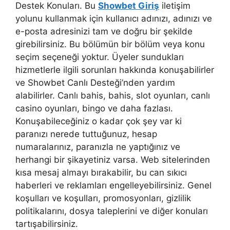
Destek Konuları. Bu
Showbet Giriş
iletişim
yolunu kullanmak için kullanıcı adınızı, adınızı ve
e-posta adresinizi tam ve doğru bir şekilde
girebilirsiniz. Bu bölümün bir bölüm veya konu
seçim seçeneği yoktur. Üyeler sundukları
hizmetlerle ilgili sorunları hakkında konuşabilirler
ve Showbet Canlı Desteği’nden yardım
alabilirler. Canlı bahis, bahis, slot oyunları, canlı
casino oyunları, bingo ve daha fazlası.
Konuşabileceğiniz o kadar çok şey var ki
paranızı nerede tuttuğunuz, hesap
numaralarınız, paranızla ne yaptığınız ve
herhangi bir şikayetiniz varsa. Web sitelerinden
kısa mesaj almayı bırakabilir, bu can sıkıcı
haberleri ve reklamları engelleyebilirsiniz. Genel
koşulları ve koşulları, promosyonları, gizlilik
politikalarını, dosya taleplerini ve diğer konuları
tartışabilirsiniz.