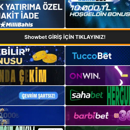
Showbet GİRİŞ İÇİN TIKLAYINIZ!