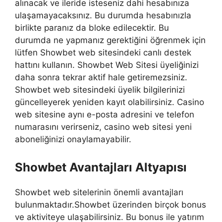
alınacak ve ileride isteseniz dahi hesabınıza
ulaşamayacaksınız. Bu durumda hesabınızla
birlikte paranız da bloke edilecektir. Bu
durumda ne yapmanız gerektiğini öğrenmek için
lütfen Showbet web sitesindeki canlı destek
hattını kullanın. Showbet Web Sitesi üyeliğinizi
daha sonra tekrar aktif hale getiremezsiniz.
Showbet web sitesindeki üyelik bilgilerinizi
güncelleyerek yeniden kayıt olabilirsiniz. Casino
web sitesine aynı e-posta adresini ve telefon
numarasını verirseniz, casino web sitesi yeni
aboneliğinizi onaylamayabilir.
Showbet Avantajları Altyapısı
Showbet web sitelerinin önemli avantajları
bulunmaktadır.Showbet üzerinden birçok bonus
ve aktiviteye ulaşabilirsiniz. Bu bonus ile yatırım