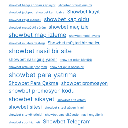
showbet hangi sporları kapsıyor
showbet hizmet erişimi
Showbet kayıt
showbet jackpot
showbet karlı bahis
showbet kaç oldu
showbet kayıt menüsü
showbet maç izle
showbet masaüstü sürüm
showbet maç izleme
showbet mobil oyunu
Showbet müşteri hizmetleri
showbet müşteri desteği
showbet nasil bir site
showbet nasıl giriş yapılır
showbet odun kömürü
showbet ortaklık programı
showbet oyun bonusları
showbet para yatırma
Showbet Para Çekme
showbet promosyon
showbet promosyon kodu
showbet sikayet
showbet site ortamı
showbet sitesi
showbet sitesi güvenilir mi
showbet site yöneticisi
showbet sms şikâyetleri nasıl engellenir
Showbet Telegram
showbet spor hizmeti