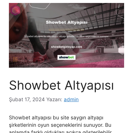
Showbet Altyapısı
Şubat 17, 2024
Yazarı:
admin
Showbet altyapısı bu site saygın altyapı
şirketlerinin oyun seçeneklerini sunuyor. Bu
anlamda farklı oldukları açıkça gösterilebilir.