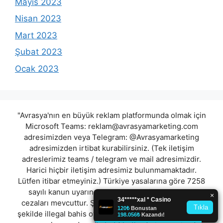
Mayıs 2023
Nisan 2023
Mart 2023
Şubat 2023
Ocak 2023
"Avrasya'nın en büyük reklam platformunda olmak için
Microsoft Teams:
reklam@avrasyamarketing.com
adresimizden veya Telegram: @Avrasyamarketing
adresimizden irtibat kurabilirsiniz. (Tek iletişim
adreslerimiz teams / telegram ve mail adresimizdir.
Harici hiçbir iletişim adresimiz bulunmamaktadır.
Lütfen itibar etmeyiniz.) Türkiye yasalarına göre 7258
sayılı kanun uyarınca yasa dışı bahis oynamanın
cezaları mevcuttur. Şu an bulunduğunuz site hiç bir
şekilde illegal bahis oyunları oynatmıyor ve oynamaya