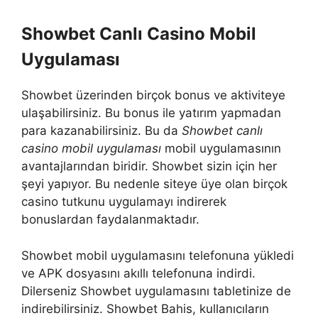
Showbet Canlı Casino Mobil
Uygulaması
Showbet üzerinden birçok bonus ve aktiviteye
ulaşabilirsiniz. Bu bonus ile yatırım yapmadan
para kazanabilirsiniz. Bu da
Showbet canlı
casino mobil uygulaması
mobil uygulamasının
avantajlarından biridir. Showbet sizin için her
şeyi yapıyor. Bu nedenle siteye üye olan birçok
casino tutkunu uygulamayı indirerek
bonuslardan faydalanmaktadır.
Showbet mobil uygulamasını telefonuna yükledi
ve APK dosyasını akıllı telefonuna indirdi.
Dilerseniz Showbet uygulamasını tabletinize de
indirebilirsiniz. Showbet Bahis, kullanıcıların