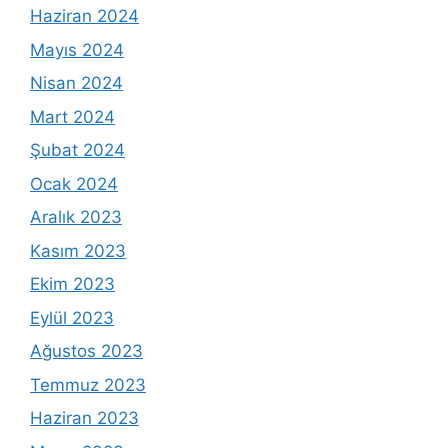
Haziran 2024
Mayıs 2024
Nisan 2024
Mart 2024
Şubat 2024
Ocak 2024
Aralık 2023
Kasım 2023
Ekim 2023
Eylül 2023
Ağustos 2023
Temmuz 2023
Haziran 2023