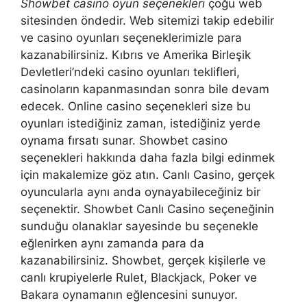
Showbet casino oyun seçenekleri
çoğu web
sitesinden öndedir. Web sitemizi takip edebilir
ve casino oyunları seçeneklerimizle para
kazanabilirsiniz. Kıbrıs ve Amerika Birleşik
Devletleri’ndeki casino oyunları teklifleri,
casinoların kapanmasından sonra bile devam
edecek. Online casino seçenekleri size bu
oyunları istediğiniz zaman, istediğiniz yerde
oynama fırsatı sunar. Showbet casino
seçenekleri hakkında daha fazla bilgi edinmek
için makalemize göz atın. Canlı Casino, gerçek
oyuncularla aynı anda oynayabileceğiniz bir
seçenektir. Showbet Canlı Casino seçeneğinin
sunduğu olanaklar sayesinde bu seçenekle
eğlenirken aynı zamanda para da
kazanabilirsiniz. Showbet, gerçek kişilerle ve
canlı krupiyelerle Rulet, Blackjack, Poker ve
Bakara oynamanın eğlencesini sunuyor.