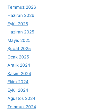
Temmuz 2026
Haziran 2026
Eylül 2025
Haziran 2025
Mayıs 2025
Şubat 2025
Ocak 2025
Aralık 2024
Kasım 2024
Ekim 2024
Eylül 2024
Ağustos 2024
Temmuz 2024