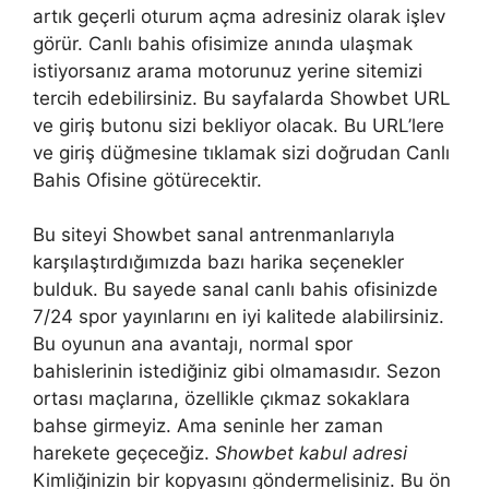
artık geçerli oturum açma adresiniz olarak işlev
görür. Canlı bahis ofisimize anında ulaşmak
istiyorsanız arama motorunuz yerine sitemizi
tercih edebilirsiniz. Bu sayfalarda Showbet URL
ve giriş butonu sizi bekliyor olacak. Bu URL’lere
ve giriş düğmesine tıklamak sizi doğrudan Canlı
Bahis Ofisine götürecektir.
Bu siteyi Showbet sanal antrenmanlarıyla
karşılaştırdığımızda bazı harika seçenekler
bulduk. Bu sayede sanal canlı bahis ofisinizde
7/24 spor yayınlarını en iyi kalitede alabilirsiniz.
Bu oyunun ana avantajı, normal spor
bahislerinin istediğiniz gibi olmamasıdır. Sezon
ortası maçlarına, özellikle çıkmaz sokaklara
bahse girmeyiz. Ama seninle her zaman
harekete geçeceğiz.
Showbet kabul adresi
Kimliğinizin bir kopyasını göndermelisiniz. Bu ön