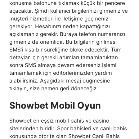
konuşma balonuna tıklamak küçük bir pencere
açacaktır. Şimdi kullanıcı bilgilerinizi girmeniz ve
müşteri hizmetleri ile iletişime geçmeniz
gerekiyor. Hesabınızı neden kapattığınızı
açıklamanız gerekir. Buraya telefon numaranızı
girmeniz de önemlidir. Bu bilgilerin girilmesi
SMS’i kısa bir süreliğine bloke edecektir. Tüm
detaylar için gerekli adımları tamamladıktan
sonra SMS almaya devam ederseniz işlemi
tamamlamak için editörlerimizden yardım
alabilirsiniz. Aşağıdaki mesaj düğmesine
tıklayın, size hemen geri döneceğiz.
Showbet Mobil Oyun
Showbet en eşsiz mobil bahis ve casino
sitelerinden biridir. Spor bahisleri ve canlı bahis
konusunda otorite olan Showbet Canlı Bahis