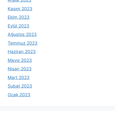
Aralık 2023
Kasım 2023
Ekim 2023
Eylül 2023
Ağustos 2023
Temmuz 2023
Haziran 2023
Mayıs 2023
Nisan 2023
Mart 2023
Şubat 2023
Ocak 2023