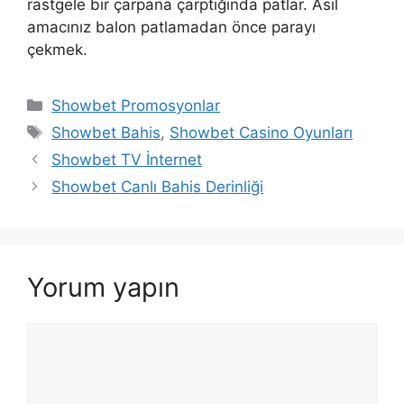
rastgele bir çarpana çarptığında patlar. Asıl
amacınız balon patlamadan önce parayı
çekmek.
Kategoriler
Showbet Promosyonlar
Etiketler
Showbet Bahis
,
Showbet Casino Oyunları
Showbet TV İnternet
Showbet Canlı Bahis Derinliği
Yorum yapın
Yorum