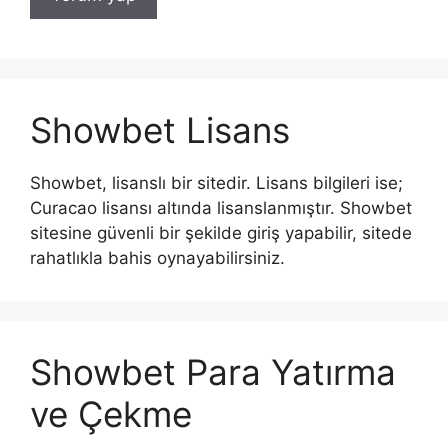
Showbet Lisans
Showbet, lisanslı bir sitedir. Lisans bilgileri ise;
Curacao lisansı altında lisanslanmıştır. Showbet
sitesine güvenli bir şekilde giriş yapabilir, sitede
rahatlıkla bahis oynayabilirsiniz.
Showbet Para Yatırma
ve Çekme