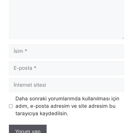
İsim
E-
posta
İnternet
sitesi
Daha sonraki yorumlarımda kullanılması için
adım, e-posta adresim ve site adresim bu
tarayıcıya kaydedilsin.