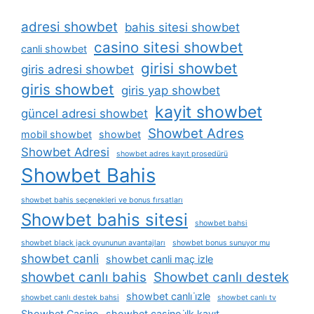
adresi showbet
bahis sitesi showbet
casino sitesi showbet
canli showbet
girisi showbet
giris adresi showbet
giris showbet
giris yap showbet
kayit showbet
güncel adresi showbet
Showbet Adres
mobil showbet
showbet
Showbet Adresi
showbet adres kayıt prosedürü
Showbet Bahis
showbet bahis seçenekleri ve bonus fırsatları
Showbet bahis sitesi
showbet bahsi
showbet black jack oyununun avantajları
showbet bonus sunuyor mu
showbet canli
showbet canli maç izle
showbet canlı bahis
Showbet canlı destek
showbet canlı i̇zle
showbet canlı destek bahsi
showbet canlı tv
Showbet Casino
showbet casino i̇lk kayıt