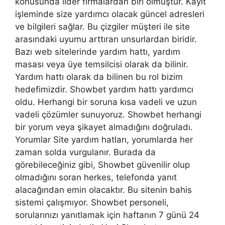
konusunda lider firmalardan biri olmuştur. Kayıt
işleminde size yardımcı olacak güncel adresleri
ve bilgileri sağlar. Bu çizgiler müşteri ile site
arasındaki uyumu arttıran unsurlardan biridir.
Bazı web sitelerinde yardım hattı, yardım
masası veya üye temsilcisi olarak da bilinir.
Yardım hattı olarak da bilinen bu rol bizim
hedefimizdir. Showbet yardım hattı yardımcı
oldu. Herhangi bir soruna kısa vadeli ve uzun
vadeli çözümler sunuyoruz. Showbet herhangi
bir yorum veya şikayet almadığını doğruladı.
Yorumlar Site yardım hatları, yorumlarda her
zaman solda vurgulanır. Burada da
görebileceğiniz gibi, Showbet güvenilir olup
olmadığını soran herkes, telefonda yanıt
alacağından emin olacaktır. Bu sitenin bahis
sistemi çalışmıyor. Showbet personeli,
sorularınızı yanıtlamak için haftanın 7 günü 24