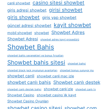
casino sitesi showbet
canli showbet
girisi showbet
giris adresi showbet
giris showbet
giris yap showbet
kayit showbet
güncel adresi showbet
Showbet Adres
mobil showbet
showbet
Showbet Adresi
showbet adres kayıt prosedürü
Showbet Bahis
showbet bahis seçenekleri ve bonus fırsatları
Showbet bahis sitesi
showbet bahsi
showbet black jack oyununun avantajları
showbet bonus sunuyor mu
showbet canli
showbet canli maç izle
showbet canlı bahis
Showbet canlı destek
showbet canlı i̇zle
showbet canlı destek bahsi
showbet canlı tv
Showbet Casino
showbet casino i̇lk kayıt
Showbet Casino Oyunları
showbet casino sitesi
showbet com