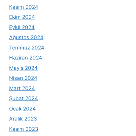
Kasım 2024
Ekim 2024
Eylül 2024
Ağustos 2024
Temmuz 2024
Haziran 2024
Mayıs 2024
Nisan 2024
Mart 2024
Şubat 2024
Ocak 2024
Aralık 2023
Kasım 2023