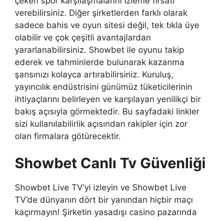
çeken spor karşılaşmalarını izleme fırsatı
verebilirsiniz. Diğer şirketlerden farklı olarak
sadece bahis ve oyun sitesi değil, tek tıkla üye
olabilir ve çok çeşitli avantajlardan
yararlanabilirsiniz. Showbet ile oyunu takip
ederek ve tahminlerde bulunarak kazanma
şansınızı kolayca artırabilirsiniz. Kuruluş,
yayıncılık endüstrisini günümüz tüketicilerinin
ihtiyaçlarını belirleyen ve karşılayan yenilikçi bir
bakış açısıyla görmektedir. Bu sayfadaki linkler
sizi kullanılabilirlik açısından rakipler için zor
olan firmalara götürecektir.
Showbet Canlı Tv Güvenliği
Showbet Live TV’yi izleyin ve Showbet Live
TV’de dünyanın dört bir yanından hiçbir maçı
kaçırmayın! Şirketin yasadışı casino pazarında