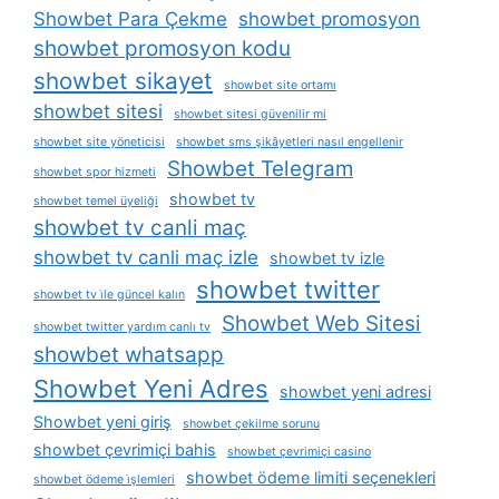
Showbet Para Çekme
showbet promosyon
showbet promosyon kodu
showbet sikayet
showbet site ortamı
showbet sitesi
showbet sitesi güvenilir mi
showbet site yöneticisi
showbet sms şikâyetleri nasıl engellenir
Showbet Telegram
showbet spor hizmeti
showbet tv
showbet temel üyeliği
showbet tv canli maç
showbet tv canli maç izle
showbet tv izle
showbet twitter
showbet tv i̇le güncel kalın
Showbet Web Sitesi
showbet twitter yardım canlı tv
showbet whatsapp
Showbet Yeni Adres
showbet yeni adresi
Showbet yeni giriş
showbet çekilme sorunu
showbet çevrimiçi bahis
showbet çevrimiçi casino
showbet ödeme limiti seçenekleri
showbet ödeme i̇şlemleri