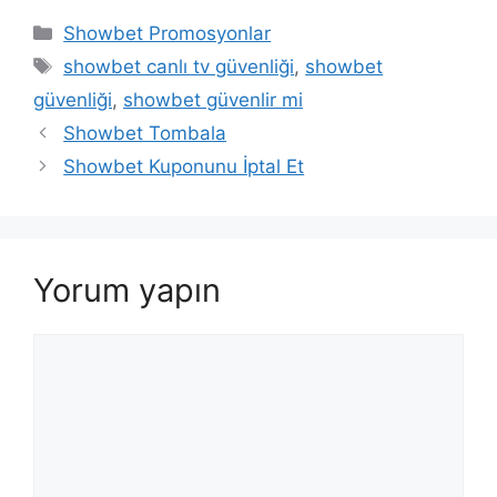
Kategoriler
Showbet Promosyonlar
Etiketler
showbet canlı tv güvenliği
,
showbet
güvenliği
,
showbet güvenlir mi
Showbet Tombala
Showbet Kuponunu İptal Et
Yorum yapın
Yorum