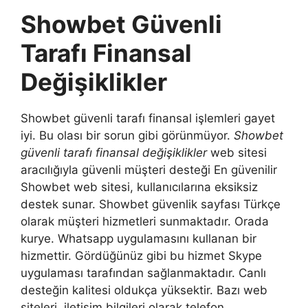
Showbet Güvenli
Tarafı Finansal
Değişiklikler
Showbet güvenli tarafı finansal işlemleri gayet
iyi. Bu olası bir sorun gibi görünmüyor.
Showbet
güvenli tarafı finansal değişiklikler
web sitesi
aracılığıyla güvenli müşteri desteği En güvenilir
Showbet web sitesi, kullanıcılarına eksiksiz
destek sunar. Showbet güvenlik sayfası Türkçe
olarak müşteri hizmetleri sunmaktadır. Orada
kurye. Whatsapp uygulamasını kullanan bir
hizmettir. Gördüğünüz gibi bu hizmet Skype
uygulaması tarafından sağlanmaktadır. Canlı
desteğin kalitesi oldukça yüksektir. Bazı web
siteleri, iletişim bilgileri olarak telefon