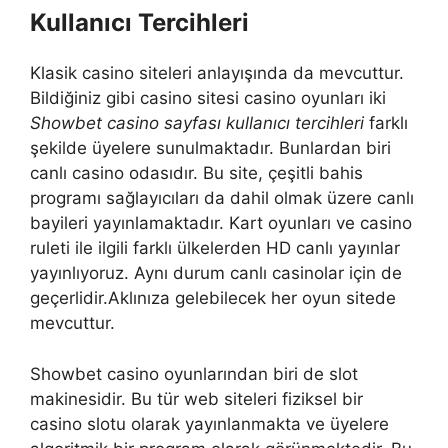
Kullanıcı Tercihleri
Klasik casino siteleri anlayışında da mevcuttur.
Bildiğiniz gibi casino sitesi casino oyunları iki
Showbet casino sayfası kullanıcı tercihleri
farklı
şekilde üyelere sunulmaktadır. Bunlardan biri
canlı casino odasıdır. Bu site, çeşitli bahis
programı sağlayıcıları da dahil olmak üzere canlı
bayileri yayınlamaktadır. Kart oyunları ve casino
ruleti ile ilgili farklı ülkelerden HD canlı yayınlar
yayınlıyoruz. Aynı durum canlı casinolar için de
geçerlidir.Aklınıza gelebilecek her oyun sitede
mevcuttur.
Showbet casino oyunlarından biri de slot
makinesidir. Bu tür web siteleri fiziksel bir
casino slotu olarak yayınlanmakta ve üyelere