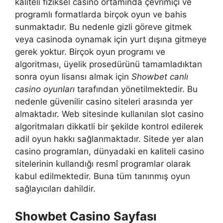
kaliteli fiziksel casino ortamında çevrimiçi ve
programlı formatlarda birçok oyun ve bahis
sunmaktadır. Bu nedenle gizli göreve gitmek
veya casinoda oynamak için yurt dışına gitmeye
gerek yoktur. Birçok oyun programı ve
algoritması, üyelik prosedürünü tamamladıktan
sonra oyun lisansı almak için
Showbet canlı
casino oyunları
tarafından yönetilmektedir. Bu
nedenle güvenilir casino siteleri arasında yer
almaktadır. Web sitesinde kullanılan slot casino
algoritmaları dikkatli bir şekilde kontrol edilerek
adil oyun hakkı sağlanmaktadır. Sitede yer alan
casino programları, dünyadaki en kaliteli casino
sitelerinin kullandığı resmî programlar olarak
kabul edilmektedir. Buna tüm tanınmış oyun
sağlayıcıları dahildir.
Showbet Casino Sayfası