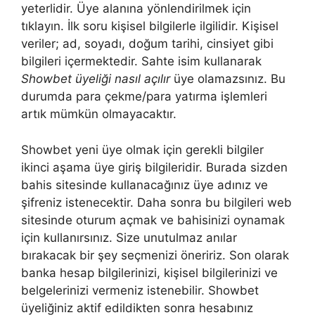
yeterlidir. Üye alanına yönlendirilmek için
tıklayın. İlk soru kişisel bilgilerle ilgilidir. Kişisel
veriler; ad, soyadı, doğum tarihi, cinsiyet gibi
bilgileri içermektedir. Sahte isim kullanarak
Showbet üyeliği nasıl açılır
üye olamazsınız. Bu
durumda para çekme/para yatırma işlemleri
artık mümkün olmayacaktır.
Showbet yeni üye olmak için gerekli bilgiler
ikinci aşama üye giriş bilgileridir. Burada sizden
bahis sitesinde kullanacağınız üye adınız ve
şifreniz istenecektir. Daha sonra bu bilgileri web
sitesinde oturum açmak ve bahisinizi oynamak
için kullanırsınız. Size unutulmaz anılar
bırakacak bir şey seçmenizi öneririz. Son olarak
banka hesap bilgilerinizi, kişisel bilgilerinizi ve
belgelerinizi vermeniz istenebilir. Showbet
üyeliğiniz aktif edildikten sonra hesabınız