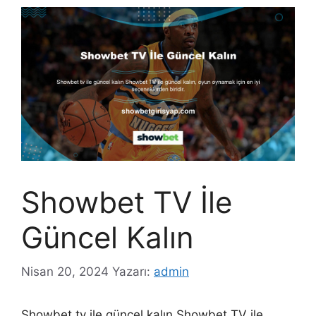
Showbet TV İle
Güncel Kalın
Nisan 20, 2024
Yazarı:
admin
Showbet tv ile güncel kalın Showbet TV ile