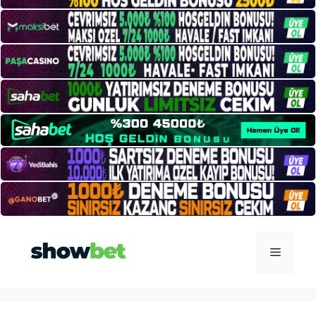
İçeriğe
atla
Menü