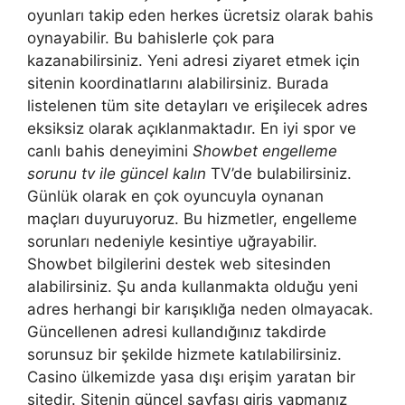
oyunları takip eden herkes ücretsiz olarak bahis
oynayabilir. Bu bahislerle çok para
kazanabilirsiniz. Yeni adresi ziyaret etmek için
sitenin koordinatlarını alabilirsiniz. Burada
listelenen tüm site detayları ve erişilecek adres
eksiksiz olarak açıklanmaktadır. En iyi spor ve
canlı bahis deneyimini
Showbet engelleme
sorunu tv ile güncel kalın
TV’de bulabilirsiniz.
Günlük olarak en çok oyuncuyla oynanan
maçları duyuruyoruz. Bu hizmetler, engelleme
sorunları nedeniyle kesintiye uğrayabilir.
Showbet bilgilerini destek web sitesinden
alabilirsiniz. Şu anda kullanmakta olduğu yeni
adres herhangi bir karışıklığa neden olmayacak.
Güncellenen adresi kullandığınız takdirde
sorunsuz bir şekilde hizmete katılabilirsiniz.
Casino ülkemizde yasa dışı erişim yaratan bir
sitedir. Sitenin güncel sayfası giriş yapmanız