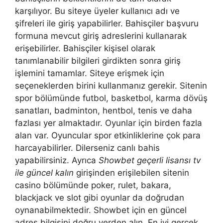
karşılıyor. Bu siteye üyeler kullanıcı adı ve
şifreleri ile giriş yapabilirler. Bahisçiler başvuru
formuna mevcut giriş adreslerini kullanarak
erişebilirler. Bahisçiler kişisel olarak
tanımlanabilir bilgileri girdikten sonra giriş
işlemini tamamlar. Siteye erişmek için
seçeneklerden birini kullanmanız gerekir. Sitenin
spor bölümünde futbol, ​​basketbol, ​​karma dövüş
sanatları, badminton, hentbol, ​​tenis ve daha
fazlası yer almaktadır. Oyunlar için birden fazla
alan var. Oyuncular spor etkinliklerine çok para
harcayabilirler. Dilerseniz canlı bahis
yapabilirsiniz. Ayrıca
Showbet geçerli lisansı tv
ile güncel kalın
girişinden erişilebilen sitenin
casino bölümünde poker, rulet, bakara,
blackjack ve slot gibi oyunlar da doğrudan
oynanabilmektedir. Showbet için en güncel
adres bilgisini doğru yerden alın. En iyi gerçek