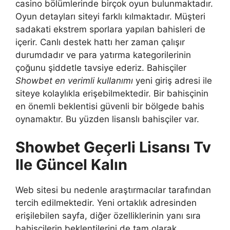
casino bölümlerinde birçok oyun bulunmaktadır.
Oyun detayları siteyi farklı kılmaktadır. Müşteri
sadakati ekstrem sporlara yapılan bahisleri de
içerir. Canlı destek hattı her zaman çalışır
durumdadır ve para yatırma kategorilerinin
çoğunu şiddetle tavsiye ederiz. Bahisçiler
Showbet en verimli kullanımı
yeni giriş adresi ile
siteye kolaylıkla erişebilmektedir. Bir bahisçinin
en önemli beklentisi güvenli bir bölgede bahis
oynamaktır. Bu yüzden lisanslı bahisçiler var.
Showbet Geçerli Lisansı Tv
Ile Güncel Kalın
Web sitesi bu nedenle araştırmacılar tarafından
tercih edilmektedir. Yeni ortaklık adresinden
erişilebilen sayfa, diğer özelliklerinin yanı sıra
bahisçilerin beklentilerini de tam olarak