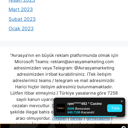
Mart 2023
Şubat 2023
Ocak 2023
"Avrasya'nın en büyük reklam platformunda olmak için
Microsoft Teams:
reklam@avrasyamarketing.com
adresimizden veya Telegram: @Avrasyamarketing
adresimizden irtibat kurabilirsiniz. (Tek iletişim
adreslerimiz teams / telegram ve mail adresimizdir.
Harici hiçbir iletişim adresimiz bulunmamaktadır.
Lütfen itibar etmeyiniz.) Türkiye yasalarına göre 7258
sayılı kanun uyarınca yasa dışı bahis oynamanın
cezaları mevcuttur. Şu an bulunduğunuz site hiç bir
şekilde illegal bahis oyunları oynatmıyor ve oynamaya
aracı olmuyordur.
ciksbet
|
betlaz
|
girnecasino
|
lgbahis
|
betperform
|
jetgobet
|
galaxybetting
|
×