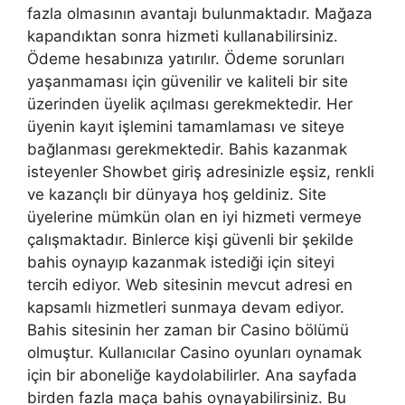
fazla olmasının avantajı bulunmaktadır. Mağaza
kapandıktan sonra hizmeti kullanabilirsiniz.
Ödeme hesabınıza yatırılır. Ödeme sorunları
yaşanmaması için güvenilir ve kaliteli bir site
üzerinden üyelik açılması gerekmektedir. Her
üyenin kayıt işlemini tamamlaması ve siteye
bağlanması gerekmektedir. Bahis kazanmak
isteyenler Showbet giriş adresinizle eşsiz, renkli
ve kazançlı bir dünyaya hoş geldiniz. Site
üyelerine mümkün olan en iyi hizmeti vermeye
çalışmaktadır. Binlerce kişi güvenli bir şekilde
bahis oynayıp kazanmak istediği için siteyi
tercih ediyor. Web sitesinin mevcut adresi en
kapsamlı hizmetleri sunmaya devam ediyor.
Bahis sitesinin her zaman bir Casino bölümü
olmuştur. Kullanıcılar Casino oyunları oynamak
için bir aboneliğe kaydolabilirler. Ana sayfada
birden fazla maça bahis oynayabilirsiniz. Bu