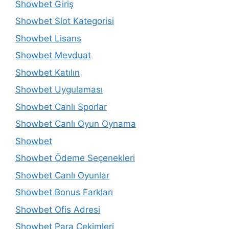
Showbet Giriş
Showbet Slot Kategorisi
Showbet Lisans
Showbet Mevduat
Showbet Katılın
Showbet Uygulaması
Showbet Canlı Sporlar
Showbet Canlı Oyun Oynama
Showbet
Showbet Ödeme Seçenekleri
Showbet Canlı Oyunlar
Showbet Bonus Farkları
Showbet Ofis Adresi
Showbet Para Çekimleri