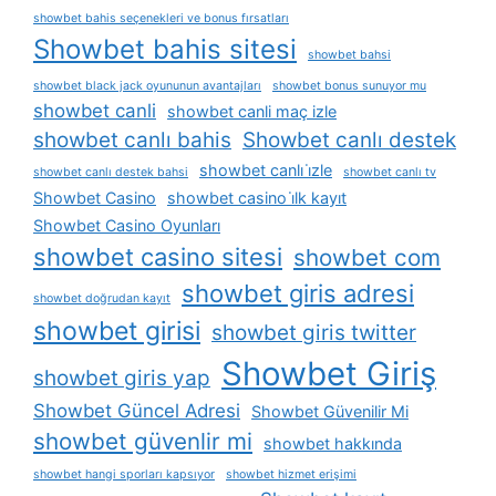
showbet bahis seçenekleri ve bonus fırsatları
Showbet bahis sitesi
showbet bahsi
showbet black jack oyununun avantajları
showbet bonus sunuyor mu
showbet canli
showbet canli maç izle
showbet canlı bahis
Showbet canlı destek
showbet canlı i̇zle
showbet canlı destek bahsi
showbet canlı tv
Showbet Casino
showbet casino i̇lk kayıt
Showbet Casino Oyunları
showbet casino sitesi
showbet com
showbet giris adresi
showbet doğrudan kayıt
showbet girisi
showbet giris twitter
Showbet Giriş
showbet giris yap
Showbet Güncel Adresi
Showbet Güvenilir Mi
showbet güvenlir mi
showbet hakkında
showbet hangi sporları kapsıyor
showbet hizmet erişimi