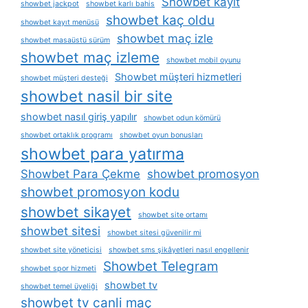
Showbet kayıt
showbet jackpot
showbet karlı bahis
showbet kaç oldu
showbet kayıt menüsü
showbet maç izle
showbet masaüstü sürüm
showbet maç izleme
showbet mobil oyunu
Showbet müşteri hizmetleri
showbet müşteri desteği
showbet nasil bir site
showbet nasıl giriş yapılır
showbet odun kömürü
showbet ortaklık programı
showbet oyun bonusları
showbet para yatırma
Showbet Para Çekme
showbet promosyon
showbet promosyon kodu
showbet sikayet
showbet site ortamı
showbet sitesi
showbet sitesi güvenilir mi
showbet site yöneticisi
showbet sms şikâyetleri nasıl engellenir
Showbet Telegram
showbet spor hizmeti
showbet tv
showbet temel üyeliği
showbet tv canli maç