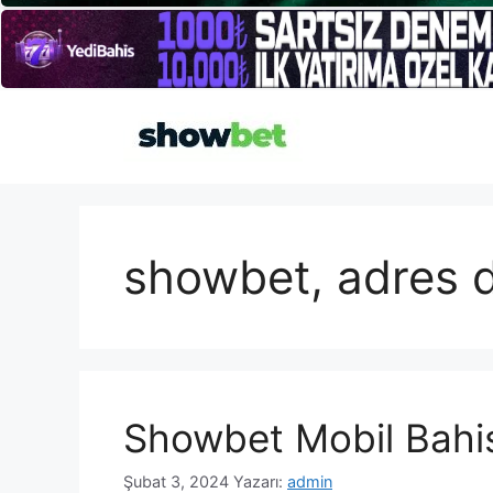
İçeriğe
atla
showbet, adres d
Showbet Mobil Bahi
Şubat 3, 2024
Yazarı:
admin