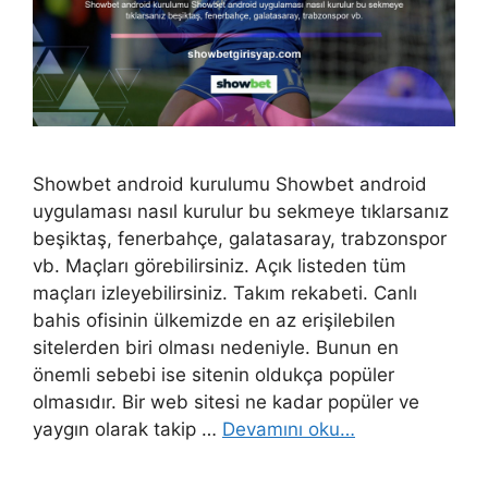
Showbet android kurulumu Showbet android
uygulaması nasıl kurulur bu sekmeye tıklarsanız
beşiktaş, fenerbahçe, galatasaray, trabzonspor
vb. Maçları görebilirsiniz. Açık listeden tüm
maçları izleyebilirsiniz. Takım rekabeti. Canlı
bahis ofisinin ülkemizde en az erişilebilen
sitelerden biri olması nedeniyle. Bunun en
önemli sebebi ise sitenin oldukça popüler
olmasıdır. Bir web sitesi ne kadar popüler ve
yaygın olarak takip …
Devamını oku…