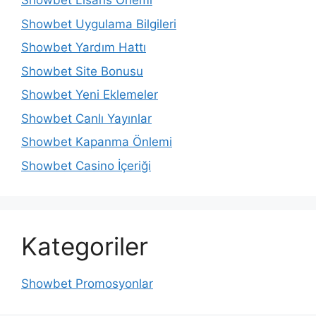
Showbet Lisans Önemi
Showbet Uygulama Bilgileri
Showbet Yardım Hattı
Showbet Site Bonusu
Showbet Yeni Eklemeler
Showbet Canlı Yayınlar
Showbet Kapanma Önlemi
Showbet Casino İçeriği
Kategoriler
Showbet Promosyonlar