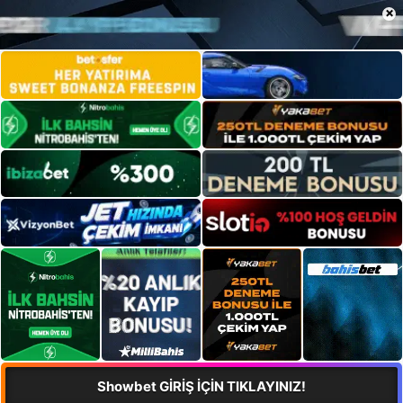
×
Showbet GİRİŞ İÇİN TIKLAYINIZ!