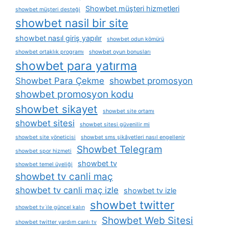
Showbet müşteri hizmetleri
showbet müşteri desteği
showbet nasil bir site
showbet nasıl giriş yapılır
showbet odun kömürü
showbet ortaklık programı
showbet oyun bonusları
showbet para yatırma
Showbet Para Çekme
showbet promosyon
showbet promosyon kodu
showbet sikayet
showbet site ortamı
showbet sitesi
showbet sitesi güvenilir mi
showbet site yöneticisi
showbet sms şikâyetleri nasıl engellenir
Showbet Telegram
showbet spor hizmeti
showbet tv
showbet temel üyeliği
showbet tv canli maç
showbet tv canli maç izle
showbet tv izle
showbet twitter
showbet tv i̇le güncel kalın
Showbet Web Sitesi
showbet twitter yardım canlı tv