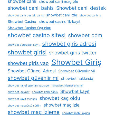
showbet canli
showbet canli maç izle
showbet canlı bahis
Showbet canlı destek
showbet canlı i̇zle
showbet canlı destek bahsi
showbet canlı tv
Showbet Casino
showbet casino i̇lk kayıt
Showbet Casino Oyunları
showbet casino sitesi
showbet com
showbet giris adresi
showbet doğrudan kayıt
showbet girisi
showbet giris twitter
Showbet Giriş
showbet giris yap
Showbet Güncel Adresi
Showbet Güvenilir Mi
showbet güvenlir mi
showbet hakkında
showbet hangi sporları kapsıyor
showbet hizmet erişimi
Showbet kayıt
showbet jackpot
showbet karlı bahis
showbet kaç oldu
showbet kayıt menüsü
showbet maç izle
showbet masaüstü sürüm
showbet maç izleme
showbet mobil oyunu