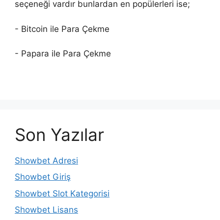
seçeneği vardır bunlardan en popülerleri ise;
- Bitcoin ile Para Çekme
- Papara ile Para Çekme
Son Yazılar
Showbet Adresi
Showbet Giriş
Showbet Slot Kategorisi
Showbet Lisans