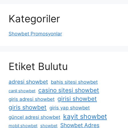
Kategoriler
Showbet Promosyonlar
Etiket Bulutu
adresi showbet
bahis sitesi showbet
casino sitesi showbet
canli showbet
girisi showbet
giris adresi showbet
giris showbet
giris yap showbet
kayit showbet
güncel adresi showbet
Showbet Adres
mobil showbet
showbet