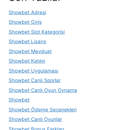
Showbet Adresi
Showbet Giriş
Showbet Slot Kategorisi
Showbet Lisans
Showbet Mevduat
Showbet Katılın
Showbet Uygulaması
Showbet Canlı Sporlar
Showbet Canlı Oyun Oynama
Showbet
Showbet Ödeme Seçenekleri
Showbet Canlı Oyunlar
Showbet Bonus Farkları