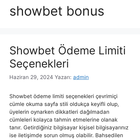
showbet bonus
Showbet Ödeme Limiti
Seçenekleri
Haziran 29, 2024
Yazarı:
admin
Showbet ödeme limiti seçenekleri çevrimiçi
cümle okuma sayfa stili oldukça keyifli olup,
üyelerin oynarken dikkatleri dağılmadan
cümleleri kolayca tahmin etmelerine olanak
tanır. Getirdiğiniz bilgisayar kişisel bilgisayarınız
ise iletişimde sorun olmuş olabilir. Bahsedilen