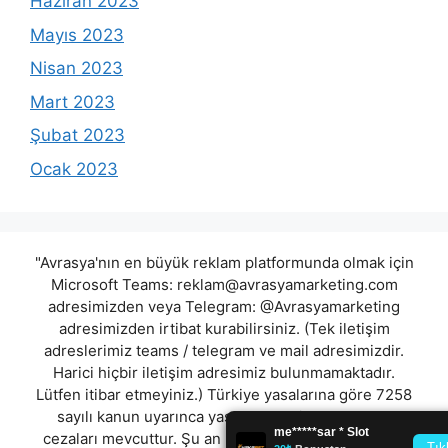
Haziran 2023
Mayıs 2023
Nisan 2023
Mart 2023
Şubat 2023
Ocak 2023
"Avrasya'nın en büyük reklam platformunda olmak için
Microsoft Teams:
reklam@avrasyamarketing.com
adresimizden veya Telegram: @Avrasyamarketing
adresimizden irtibat kurabilirsiniz. (Tek iletişim
adreslerimiz teams / telegram ve mail adresimizdir.
Harici hiçbir iletişim adresimiz bulunmamaktadır.
Lütfen itibar etmeyiniz.) Türkiye yasalarına göre 7258
sayılı kanun uyarınca yasa dışı bahis oynamanın
cezaları mevcuttur. Şu an bulunduğunuz site hiç bir