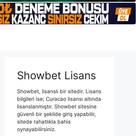
Showbet Lisans
Showbet, lisanslı bir sitedir. Lisans
bilgileri ise; Curacao lisansı altında
lisanslanmıştır. Showbet sitesine
güvenli bir şekilde giriş yapabilir,
sitede rahatlıkla bahis
oynayabilirsiniz.