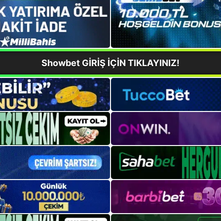
Showbet GİRİŞ İÇİN TIKLAYINIZ!