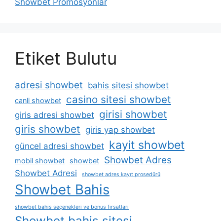
Showbet Promosyonlar
Etiket Bulutu
adresi showbet
bahis sitesi showbet
casino sitesi showbet
canli showbet
girisi showbet
giris adresi showbet
giris showbet
giris yap showbet
kayit showbet
güncel adresi showbet
Showbet Adres
mobil showbet
showbet
Showbet Adresi
showbet adres kayıt prosedürü
Showbet Bahis
showbet bahis seçenekleri ve bonus fırsatları
Showbet bahis sitesi