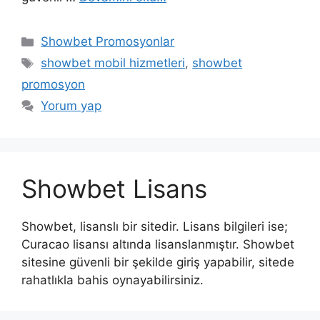
Kategoriler
Showbet Promosyonlar
Etiketler
showbet mobil hizmetleri
,
showbet
promosyon
Yorum yap
Showbet Lisans
Showbet, lisanslı bir sitedir. Lisans bilgileri ise;
Curacao lisansı altında lisanslanmıştır. Showbet
sitesine güvenli bir şekilde giriş yapabilir, sitede
rahatlıkla bahis oynayabilirsiniz.