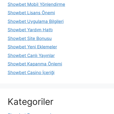
Showbet Mobil Yönlendirme
Showbet Lisans Önemi
Showbet Uygulama Bilgileri
Showbet Yardım Hattı
Showbet Site Bonusu
Showbet Yeni Eklemeler
Showbet Canlı Yayınlar
Showbet Kapanma Önlemi
Showbet Casino İçeriği
Kategoriler