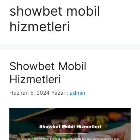
showbet mobil
hizmetleri
Showbet Mobil
Hizmetleri
Haziran 5, 2024
Yazarı:
admin