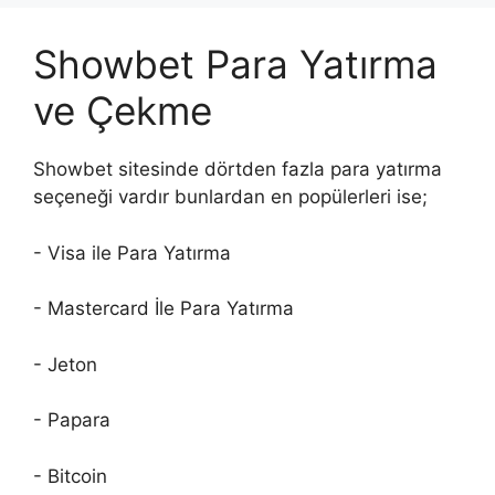
Showbet Para Yatırma
ve Çekme
Showbet sitesinde dörtden fazla para yatırma
seçeneği vardır bunlardan en popülerleri ise;
- Visa ile Para Yatırma
- Mastercard İle Para Yatırma
- Jeton
- Papara
- Bitcoin