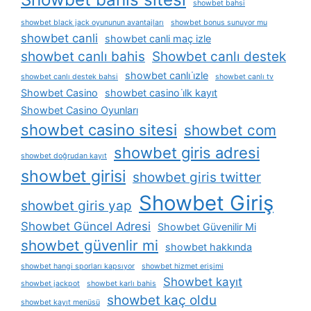
showbet bahsi
showbet black jack oyununun avantajları
showbet bonus sunuyor mu
showbet canli
showbet canli maç izle
showbet canlı bahis
Showbet canlı destek
showbet canlı i̇zle
showbet canlı destek bahsi
showbet canlı tv
Showbet Casino
showbet casino i̇lk kayıt
Showbet Casino Oyunları
showbet casino sitesi
showbet com
showbet giris adresi
showbet doğrudan kayıt
showbet girisi
showbet giris twitter
Showbet Giriş
showbet giris yap
Showbet Güncel Adresi
Showbet Güvenilir Mi
showbet güvenlir mi
showbet hakkında
showbet hangi sporları kapsıyor
showbet hizmet erişimi
Showbet kayıt
showbet jackpot
showbet karlı bahis
showbet kaç oldu
showbet kayıt menüsü