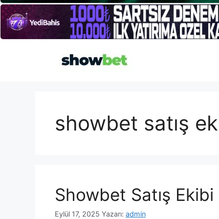
İçeriğe
atla
showbet satış ek
Showbet Satış Ekibi
Eylül 17, 2025
Yazarı:
admin