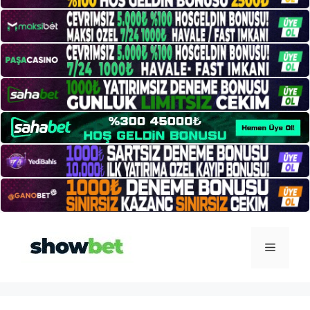
İçeriğe
atla
Menü