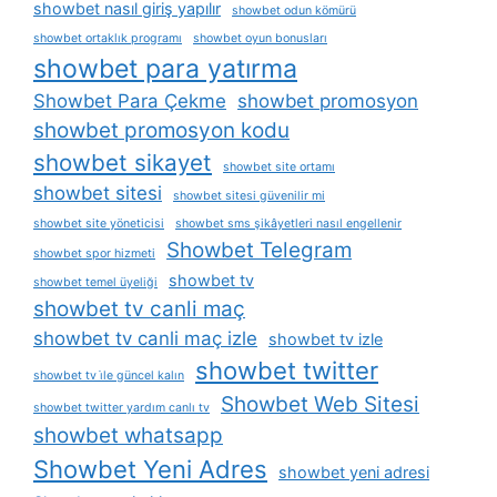
showbet nasıl giriş yapılır
showbet odun kömürü
showbet ortaklık programı
showbet oyun bonusları
showbet para yatırma
Showbet Para Çekme
showbet promosyon
showbet promosyon kodu
showbet sikayet
showbet site ortamı
showbet sitesi
showbet sitesi güvenilir mi
showbet site yöneticisi
showbet sms şikâyetleri nasıl engellenir
Showbet Telegram
showbet spor hizmeti
showbet tv
showbet temel üyeliği
showbet tv canli maç
showbet tv canli maç izle
showbet tv izle
showbet twitter
showbet tv i̇le güncel kalın
Showbet Web Sitesi
showbet twitter yardım canlı tv
showbet whatsapp
Showbet Yeni Adres
showbet yeni adresi