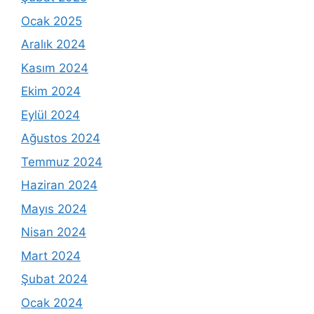
Ocak 2025
Aralık 2024
Kasım 2024
Ekim 2024
Eylül 2024
Ağustos 2024
Temmuz 2024
Haziran 2024
Mayıs 2024
Nisan 2024
Mart 2024
Şubat 2024
Ocak 2024