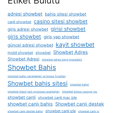
Etiket Bulutu
adresi showbet
bahis sitesi showbet
casino sitesi showbet
canli showbet
girisi showbet
giris adresi showbet
giris showbet
giris yap showbet
kayit showbet
güncel adresi showbet
Showbet Adres
mobil showbet
showbet
Showbet Adresi
showbet adres kayıt prosedürü
Showbet Bahis
showbet bahis seçenekleri ve bonus fırsatları
Showbet bahis sitesi
showbet bahsi
showbet black jack oyununun avantajları
showbet bonus sunuyor mu
showbet canli
showbet canli maç izle
showbet canlı bahis
Showbet canlı destek
showbet canlı i̇zle
showbet canlı destek bahsi
showbet canlı tv