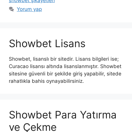
showbet şikayetleri
Yorum yap
Showbet Lisans
Showbet, lisanslı bir sitedir. Lisans bilgileri ise;
Curacao lisansı altında lisanslanmıştır. Showbet
sitesine güvenli bir şekilde giriş yapabilir, sitede
rahatlıkla bahis oynayabilirsiniz.
Showbet Para Yatırma
ve Çekme