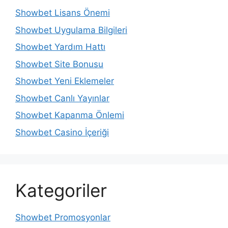
Showbet Lisans Önemi
Showbet Uygulama Bilgileri
Showbet Yardım Hattı
Showbet Site Bonusu
Showbet Yeni Eklemeler
Showbet Canlı Yayınlar
Showbet Kapanma Önlemi
Showbet Casino İçeriği
Kategoriler
Showbet Promosyonlar