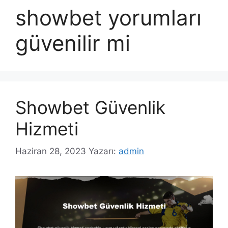
showbet yorumları
güvenilir mi
Showbet Güvenlik
Hizmeti
Haziran 28, 2023
Yazarı:
admin