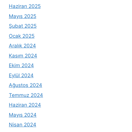
Haziran 2025
Mayıs 2025
Şubat 2025
Ocak 2025
Aralık 2024
Kasım 2024
Ekim 2024
Eylül 2024
Ağustos 2024
Temmuz 2024
Haziran 2024
Mayıs 2024
Nisan 2024