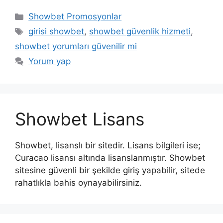
Kategoriler
Showbet Promosyonlar
Etiketler
girisi showbet
,
showbet güvenlik hizmeti
,
showbet yorumları güvenilir mi
Yorum yap
Showbet Lisans
Showbet, lisanslı bir sitedir. Lisans bilgileri ise;
Curacao lisansı altında lisanslanmıştır. Showbet
sitesine güvenli bir şekilde giriş yapabilir, sitede
rahatlıkla bahis oynayabilirsiniz.