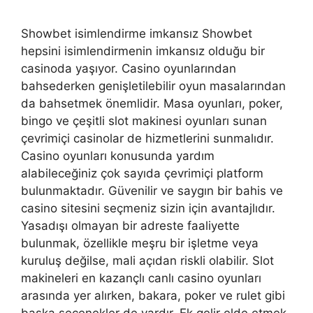
Showbet isimlendirme imkansız Showbet
hepsini isimlendirmenin imkansız olduğu bir
casinoda yaşıyor. Casino oyunlarından
bahsederken genişletilebilir oyun masalarından
da bahsetmek önemlidir. Masa oyunları, poker,
bingo ve çeşitli slot makinesi oyunları sunan
çevrimiçi casinolar de hizmetlerini sunmalıdır.
Casino oyunları konusunda yardım
alabileceğiniz çok sayıda çevrimiçi platform
bulunmaktadır. Güvenilir ve saygın bir bahis ve
casino sitesini seçmeniz sizin için avantajlıdır.
Yasadışı olmayan bir adreste faaliyette
bulunmak, özellikle meşru bir işletme veya
kuruluş değilse, mali açıdan riskli olabilir. Slot
makineleri en kazançlı canlı casino oyunları
arasında yer alırken, bakara, poker ve rulet gibi