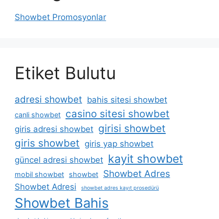
Showbet Promosyonlar
Etiket Bulutu
adresi showbet
bahis sitesi showbet
casino sitesi showbet
canli showbet
girisi showbet
giris adresi showbet
giris showbet
giris yap showbet
kayit showbet
güncel adresi showbet
Showbet Adres
mobil showbet
showbet
Showbet Adresi
showbet adres kayıt prosedürü
Showbet Bahis