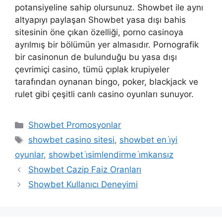
potansiyeline sahip olursunuz. Showbet ile aynı
altyapıyı paylaşan Showbet yasa dışı bahis
sitesinin öne çıkan özelliği, porno casinoya
ayrılmış bir bölümün yer almasıdır. Pornografik
bir casinonun de bulunduğu bu yasa dışı
çevrimiçi casino, tümü çıplak krupiyeler
tarafından oynanan bingo, poker, blackjack ve
rulet gibi çeşitli canlı casino oyunları sunuyor.
Kategoriler
Showbet Promosyonlar
Etiketler
showbet casino sitesi
,
showbet en i̇yi
oyunlar
,
showbet i̇simlendirme i̇mkansız
Showbet Cazip Faiz Oranları
Showbet Kullanıcı Deneyimi