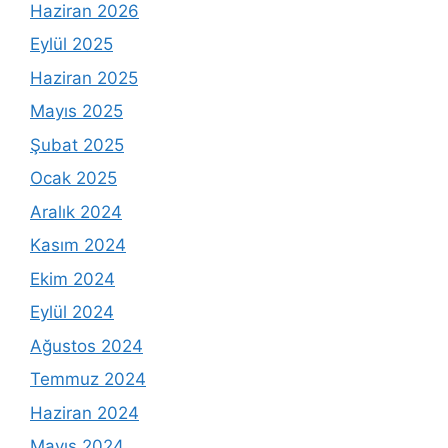
Haziran 2026
Eylül 2025
Haziran 2025
Mayıs 2025
Şubat 2025
Ocak 2025
Aralık 2024
Kasım 2024
Ekim 2024
Eylül 2024
Ağustos 2024
Temmuz 2024
Haziran 2024
Mayıs 2024