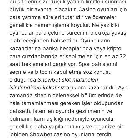
bu sitelerin size düşük yatırım limitleri sunması
büyük bir avantaj olacaktır. Casino oyunları için
para yatırma süreleri tutarlıdır ve ödemeler
genellikle hemen işleme koyulur. Ne yazık ki
oyuncular para çekme sürecinin oldukça yavaş
olabileceğinden bahsettiler. Oyuncuların
kazançlarına banka hesaplarında veya kripto
para cüzdanlarında erişebilmeleri için en az 72
saat beklemeleri gerekiyor. Spor bahislerini
seçme ve bitcoin kabul etme söz konusu
olduğunda
Showbet slot makineleri
isimlendirme imkansız
açık ara kazanandır. Aynı
zamanda sitenin geleneksel bölümlerinde de
hala tamamlanması gereken işler olduğundan
bahsetti. İstenilen oyunda gezinmenin ve
bulmanın karmaşıklığı nedeniyle oyuncular
genellikle daha yapılandırılmış ve organize bir
lobiden Showbet casino oyunlarını tercih