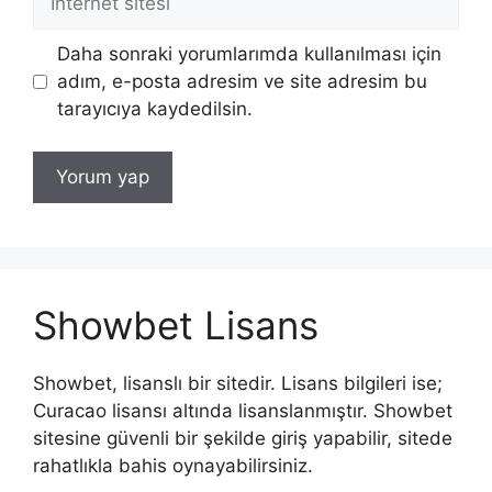
sitesi
Daha sonraki yorumlarımda kullanılması için
adım, e-posta adresim ve site adresim bu
tarayıcıya kaydedilsin.
Showbet Lisans
Showbet, lisanslı bir sitedir. Lisans bilgileri ise;
Curacao lisansı altında lisanslanmıştır. Showbet
sitesine güvenli bir şekilde giriş yapabilir, sitede
rahatlıkla bahis oynayabilirsiniz.