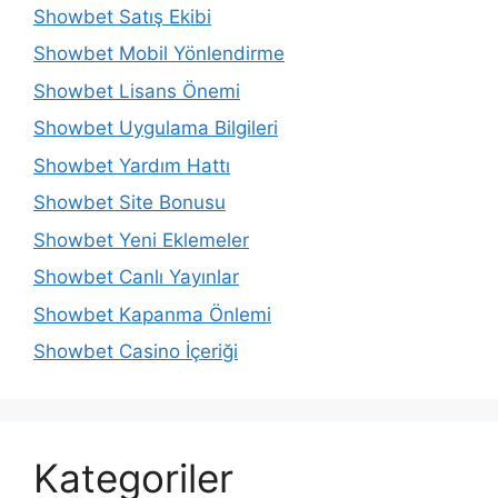
Showbet Satış Ekibi
Showbet Mobil Yönlendirme
Showbet Lisans Önemi
Showbet Uygulama Bilgileri
Showbet Yardım Hattı
Showbet Site Bonusu
Showbet Yeni Eklemeler
Showbet Canlı Yayınlar
Showbet Kapanma Önlemi
Showbet Casino İçeriği
Kategoriler