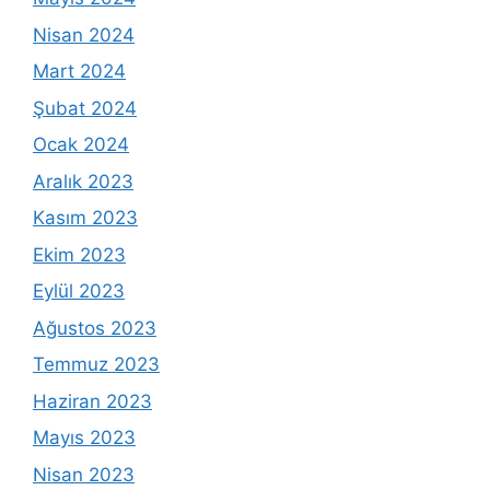
Nisan 2024
Mart 2024
Şubat 2024
Ocak 2024
Aralık 2023
Kasım 2023
Ekim 2023
Eylül 2023
Ağustos 2023
Temmuz 2023
Haziran 2023
Mayıs 2023
Nisan 2023