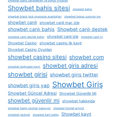
showbet bahis seçenekleri ve bonus fırsatları
Showbet bahis sitesi
showbet bahsi
showbet black jack oyununun avantajları
showbet bonus sunuyor mu
showbet canli
showbet canli maç izle
showbet canlı bahis
Showbet canlı destek
showbet canlı i̇zle
showbet canlı destek bahsi
showbet canlı tv
Showbet Casino
showbet casino i̇lk kayıt
Showbet Casino Oyunları
showbet casino sitesi
showbet com
showbet giris adresi
showbet doğrudan kayıt
showbet girisi
showbet giris twitter
Showbet Giriş
showbet giris yap
Showbet Güncel Adresi
Showbet Güvenilir Mi
showbet güvenlir mi
showbet hakkında
showbet hangi sporları kapsıyor
showbet hizmet erişimi
Showbet kayıt
showbet jackpot
showbet karlı bahis