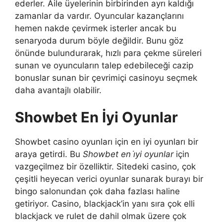
ederler. Aile üyelerinin birbirinden ayrı kaldığı
zamanlar da vardır. Oyuncular kazançlarını
hemen nakde çevirmek isterler ancak bu
senaryoda durum böyle değildir. Bunu göz
önünde bulundurarak, hızlı para çekme süreleri
sunan ve oyuncuların talep edebileceği cazip
bonuslar sunan bir çevrimiçi casinoyu seçmek
daha avantajlı olabilir.
Showbet En İyi Oyunlar
Showbet casino oyunları için en iyi oyunları bir
araya getirdi. Bu
Showbet en i̇yi oyunlar
için
vazgeçilmez bir özelliktir. Sitedeki casino, çok
çeşitli heyecan verici oyunlar sunarak burayı bir
bingo salonundan çok daha fazlası haline
getiriyor. Casino, blackjack’in yanı sıra çok elli
blackjack ve rulet de dahil olmak üzere çok