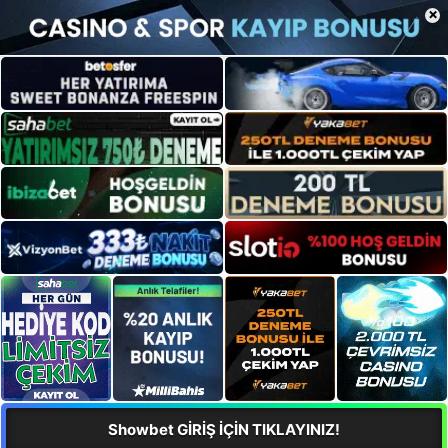
×
Showbet GİRİŞ İÇİN TIKLAYINIZ!