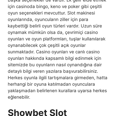
başka seçenekler de vardır. Ek gelir elde etmek
için casinoda bingo, keno ve poker gibi çeşitli
oyun seçenekleri mevcuttur. Slot makinesi
oyunlarında, oyuncuların ziller için para
kaybettiği belirli oyun türleri vardır. Uzun süre
oynamak mümkün olsa da, çevrimiçi casino
oyunları ve oyun platformları, tuşlar kullanılarak
oynanabilecek çok çeşitli açık oyunlar
sunmaktadır. Casino oyunları ve canlı casino
oyunları hakkında kapsamlı bilgi edinmek için
sitemizde bu oyunların nasıl oynandığına dair
detaylı bilgi veren yazılara başvurabilirsiniz.
Herkes oyunla ilgili tartışmalara girmeden, hatta
herhangi bir oyuna katılmadan oyunculara
yaklaşmadan belirlenen kurallara uyarsa herkes
eğlenebilir.
Showbet Slot