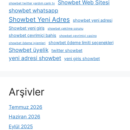
Showbet Web Sitesi
showbet twitter yardım canlı tv
showbet whatsapp
Showbet Yeni Adres
showbet yeni adresi
Showbet yeni giriş
showbet çekilme sorunu
showbet çevrimiçi bahis
showbet çevrimiçi casino
showbet ödeme limiti seçenekleri
showbet ödeme i̇şlemleri
Showbet üyelik
twitter showbet
yeni adresi showbet
yeni giris showbet
Arşivler
Temmuz 2026
Haziran 2026
Eylül 2025