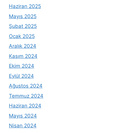
Haziran 2025
Mayıs 2025
Şubat 2025
Ocak 2025
Aralık 2024
Kasım 2024
Ekim 2024
Eylül 2024
Ağustos 2024
Temmuz 2024
Haziran 2024
Mayıs 2024
Nisan 2024