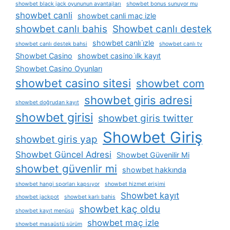
showbet black jack oyununun avantajları
showbet bonus sunuyor mu
showbet canli
showbet canli maç izle
showbet canlı bahis
Showbet canlı destek
showbet canlı i̇zle
showbet canlı destek bahsi
showbet canlı tv
Showbet Casino
showbet casino i̇lk kayıt
Showbet Casino Oyunları
showbet casino sitesi
showbet com
showbet giris adresi
showbet doğrudan kayıt
showbet girisi
showbet giris twitter
Showbet Giriş
showbet giris yap
Showbet Güncel Adresi
Showbet Güvenilir Mi
showbet güvenlir mi
showbet hakkında
showbet hangi sporları kapsıyor
showbet hizmet erişimi
Showbet kayıt
showbet jackpot
showbet karlı bahis
showbet kaç oldu
showbet kayıt menüsü
showbet maç izle
showbet masaüstü sürüm