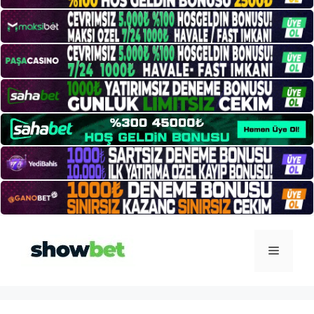
İçeriğe
atla
Menü