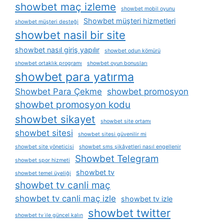
showbet maç izleme
showbet mobil oyunu
Showbet müşteri hizmetleri
showbet müşteri desteği
showbet nasil bir site
showbet nasıl giriş yapılır
showbet odun kömürü
showbet ortaklık programı
showbet oyun bonusları
showbet para yatırma
Showbet Para Çekme
showbet promosyon
showbet promosyon kodu
showbet sikayet
showbet site ortamı
showbet sitesi
showbet sitesi güvenilir mi
showbet site yöneticisi
showbet sms şikâyetleri nasıl engellenir
Showbet Telegram
showbet spor hizmeti
showbet tv
showbet temel üyeliği
showbet tv canli maç
showbet tv canli maç izle
showbet tv izle
showbet twitter
showbet tv i̇le güncel kalın